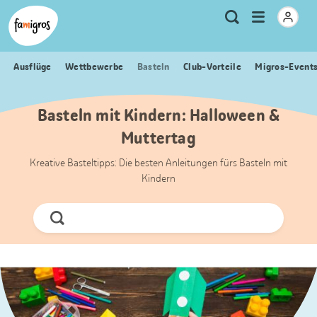
Sprungmarken
Header
Home Famigros.ch
Logo
Meta
Menu
Suche
Navigation
Navigation
öffnen
Ausflüge
Wettbewerbe
Basteln
Club-Vorteile
Migros-Event
Basteln mit Kindern: Halloween &
Muttertag
Kreative Basteltipps: Die besten Anleitungen fürs Basteln mit
Kindern
Jetzt
Suchen