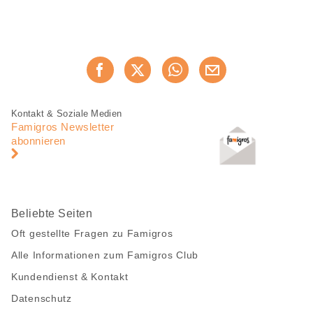
Diese
Jetzt weiterempfehlen
Seite
teilen
Fusszeile
Fusszeile
Kontakt & Soziale Medien
Navigation
Famigros Newsletter
abonnieren
Beliebte Seiten
Oft gestellte Fragen zu Famigros
Alle Informationen zum Famigros Club
Kundendienst & Kontakt
Datenschutz