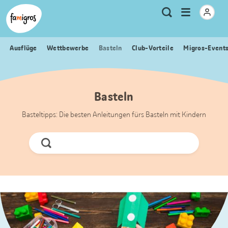
Sprungmarken
Header
Home Famigros.ch
Logo
Meta
Menu
Suche
Navigation
Navigation
öffnen
Ausflüge
Wettbewerbe
Basteln
Club-Vorteile
Migros-Event
Basteln
Basteltipps: Die besten Anleitungen fürs Basteln mit Kindern
Jetzt
Suchen