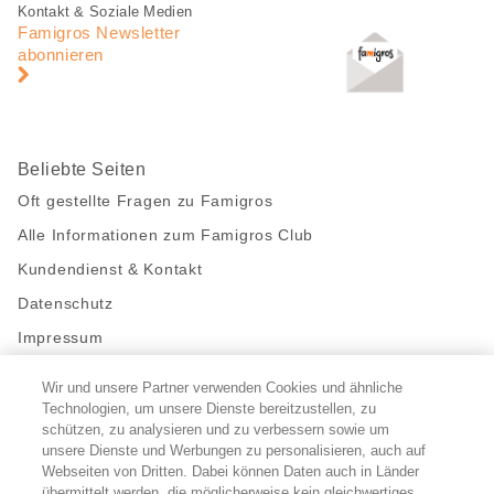
Fusszeile
Fusszeile
Kontakt & Soziale Medien
Navigation
Famigros Newsletter
abonnieren
Beliebte Seiten
Oft gestellte Fragen zu Famigros
Alle Informationen zum Famigros Club
Kundendienst & Kontakt
Datenschutz
Impressum
Wir und unsere Partner verwenden Cookies und ähnliche
Bleibe mit uns in Kontakt
Technologien, um unsere Dienste bereitzustellen, zu
Facebook
schützen, zu analysieren und zu verbessern sowie um
https://twitter.com/migros
https://www.youtube.com/user/Migr
Pinterest
Instagram
unsere Dienste und Werbungen zu personalisieren, auch auf
Webseiten von Dritten. Dabei können Daten auch in Länder
übermittelt werden, die möglicherweise kein gleichwertiges