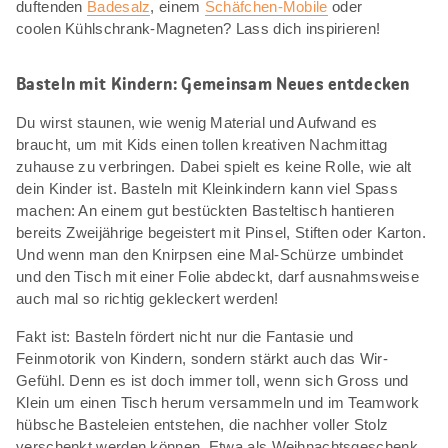
duftenden
Badesalz
, einem
Schäfchen-Mobile
oder
coolen Kühlschrank-Magneten? Lass dich inspirieren!
Basteln mit Kindern: Gemeinsam Neues entdecken
Du wirst staunen, wie wenig Material und Aufwand es
braucht, um mit Kids einen tollen kreativen Nachmittag
zuhause zu verbringen. Dabei spielt es keine Rolle, wie alt
dein Kinder ist. Basteln mit Kleinkindern kann viel Spass
machen: An einem gut bestückten Basteltisch hantieren
bereits Zweijährige begeistert mit Pinsel, Stiften oder Karton.
Und wenn man den Knirpsen eine Mal-Schürze umbindet
und den Tisch mit einer Folie abdeckt, darf ausnahmsweise
auch mal so richtig gekleckert werden!
Fakt ist: Basteln fördert nicht nur die Fantasie und
Feinmotorik von Kindern, sondern stärkt auch das Wir-
Gefühl. Denn es ist doch immer toll, wenn sich Gross und
Klein um einen Tisch herum versammeln und im Teamwork
hübsche Basteleien entstehen, die nachher voller Stolz
verschenkt werden können. Etwa als Weihnachtsgeschenk