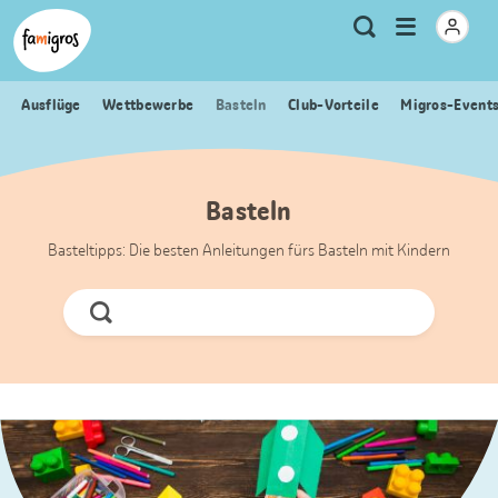
Sprungmarken
Header
Home Famigros.ch
Logo
Meta
Menu
Suche
Navigation
Navigation
öffnen
Ausflüge
Wettbewerbe
Basteln
Club-Vorteile
Migros-Event
Basteln
Basteltipps: Die besten Anleitungen fürs Basteln mit Kindern
Jetzt
Suchen