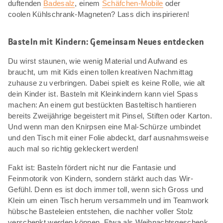
duftenden
Badesalz
, einem
Schäfchen-Mobile
oder
coolen Kühlschrank-Magneten? Lass dich inspirieren!
Basteln mit Kindern: Gemeinsam Neues entdecken
Du wirst staunen, wie wenig Material und Aufwand es
braucht, um mit Kids einen tollen kreativen Nachmittag
zuhause zu verbringen. Dabei spielt es keine Rolle, wie alt
dein Kinder ist. Basteln mit Kleinkindern kann viel Spass
machen: An einem gut bestückten Basteltisch hantieren
bereits Zweijährige begeistert mit Pinsel, Stiften oder Karton.
Und wenn man den Knirpsen eine Mal-Schürze umbindet
und den Tisch mit einer Folie abdeckt, darf ausnahmsweise
auch mal so richtig gekleckert werden!
Fakt ist: Basteln fördert nicht nur die Fantasie und
Feinmotorik von Kindern, sondern stärkt auch das Wir-
Gefühl. Denn es ist doch immer toll, wenn sich Gross und
Klein um einen Tisch herum versammeln und im Teamwork
hübsche Basteleien entstehen, die nachher voller Stolz
verschenkt werden können. Etwa als Weihnachtsgeschenk