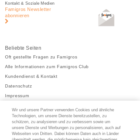
Fusszeile
Fusszeile
Kontakt & Soziale Medien
Navigation
Famigros Newsletter
abonnieren
Beliebte Seiten
Oft gestellte Fragen zu Famigros
Alle Informationen zum Famigros Club
Kundendienst & Kontakt
Datenschutz
Impressum
Wir und unsere Partner verwenden Cookies und ähnliche
Bleibe mit uns in Kontakt
Technologien, um unsere Dienste bereitzustellen, zu
Facebook
schützen, zu analysieren und zu verbessern sowie um
https://twitter.com/migros
https://www.youtube.com/user/Migr
Pinterest
Instagram
unsere Dienste und Werbungen zu personalisieren, auch auf
Webseiten von Dritten. Dabei können Daten auch in Länder
übermittelt werden, die möglicherweise kein gleichwertiges