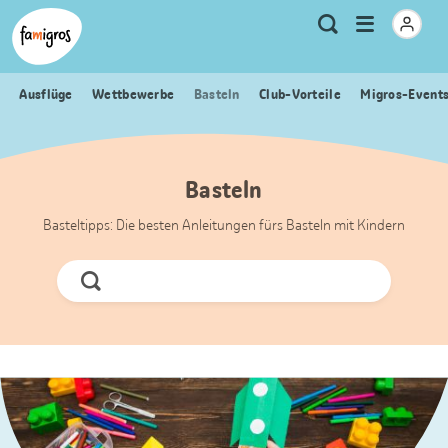
Sprungmarken
Header
Home Famigros.ch
Logo
Meta
Menu
Suche
Navigation
Navigation
öffnen
Ausflüge
Wettbewerbe
Basteln
Club-Vorteile
Migros-Event
Basteln
Basteltipps: Die besten Anleitungen fürs Basteln mit Kindern
Jetzt
Suchen