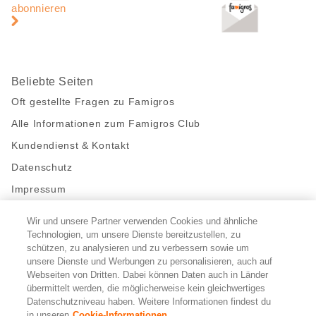
abonnieren
Beliebte Seiten
Oft gestellte Fragen zu Famigros
Alle Informationen zum Famigros Club
Kundendienst & Kontakt
Datenschutz
Impressum
Wir und unsere Partner verwenden Cookies und ähnliche
Bleibe mit uns in Kontakt
Technologien, um unsere Dienste bereitzustellen, zu
Facebook
schützen, zu analysieren und zu verbessern sowie um
https://twitter.com/migros
https://www.youtube.com/user/Migr
Pinterest
Instagram
unsere Dienste und Werbungen zu personalisieren, auch auf
Webseiten von Dritten. Dabei können Daten auch in Länder
übermittelt werden, die möglicherweise kein gleichwertiges
Cookie-Einstellungen
Datenschutzniveau haben. Weitere Informationen findest du
in unseren
Cookie-Informationen.