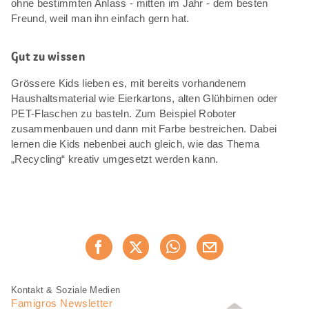
ohne bestimmten Anlass - mitten im Jahr - dem besten
Freund, weil man ihn einfach gern hat.
Gut zu wissen
Grössere Kids lieben es, mit bereits vorhandenem
Haushaltsmaterial wie Eierkartons, alten Glühbirnen oder
PET-Flaschen zu basteln. Zum Beispiel Roboter
zusammenbauen und dann mit Farbe bestreichen. Dabei
lernen die Kids nebenbei auch gleich, wie das Thema
„Recycling“ kreativ umgesetzt werden kann.
Diese
Jetzt weiterempfehlen
Seite
teilen
Fusszeile
Fusszeile
Kontakt & Soziale Medien
Navigation
Famigros Newsletter