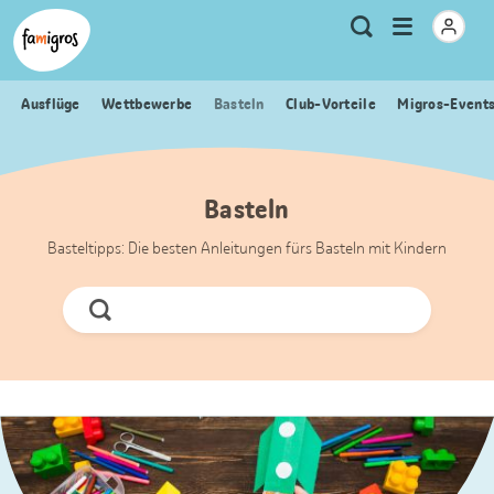
Sprungmarken
Header
Home Famigros.ch
Logo
Meta
Menu
Suche
Navigation
Navigation
öffnen
Ausflüge
Wettbewerbe
Basteln
Club-Vorteile
Migros-Event
Basteln
Basteltipps: Die besten Anleitungen fürs Basteln mit Kindern
Jetzt
Suchen