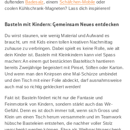
duftenden
Badesalz
, einem
Schäfchen-Mobile
oder
coolen Kühlschrank-Magneten? Lass dich inspirieren!
Basteln mit Kindern: Gemeinsam Neues entdecken
Du wirst staunen, wie wenig Material und Aufwand es
braucht, um mit Kids einen tollen kreativen Nachmittag
zuhause zu verbringen. Dabei spielt es keine Rolle, wie alt
dein Kinder ist. Basteln mit Kleinkindern kann viel Spass
machen: An einem gut bestückten Basteltisch hantieren
bereits Zweijährige begeistert mit Pinsel, Stiften oder Karton.
Und wenn man den Knirpsen eine Mal-Schürze umbindet
und den Tisch mit einer Folie abdeckt, darf ausnahmsweise
auch mal so richtig gekleckert werden!
Fakt ist: Basteln fördert nicht nur die Fantasie und
Feinmotorik von Kindern, sondern stärkt auch das Wir-
Gefühl. Denn es ist doch immer toll, wenn sich Gross und
Klein um einen Tisch herum versammeln und im Teamwork
hübsche Basteleien entstehen, die nachher voller Stolz
verschenkt werden können. Etwa als Weihnachtsgeschenk