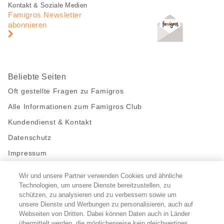
Fusszeile
Fusszeile
Kontakt & Soziale Medien
Navigation
Famigros Newsletter
abonnieren
Beliebte Seiten
Oft gestellte Fragen zu Famigros
Alle Informationen zum Famigros Club
Kundendienst & Kontakt
Datenschutz
Impressum
Wir und unsere Partner verwenden Cookies und ähnliche
Bleibe mit uns in Kontakt
Technologien, um unsere Dienste bereitzustellen, zu
Facebook
schützen, zu analysieren und zu verbessern sowie um
https://twitter.com/migros
https://www.youtube.com/user/Migr
Pinterest
Instagram
unsere Dienste und Werbungen zu personalisieren, auch auf
Webseiten von Dritten. Dabei können Daten auch in Länder
übermittelt werden, die möglicherweise kein gleichwertiges