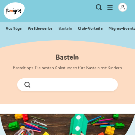
Sprungmarken
Header
Home Famigros.ch
Logo
Meta
Menu
Suche
Navigation
Navigation
öffnen
Ausflüge
Wettbewerbe
Basteln
Club-Vorteile
Migros-Event
Basteln
Basteltipps: Die besten Anleitungen fürs Basteln mit Kindern
Jetzt
Suchen