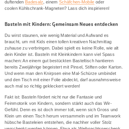
duftenden
Badesalz
, einem
Schäfchen-Mobile
oder
coolen Kühlschrank-Magneten? Lass dich inspirieren!
Basteln mit Kindern: Gemeinsam Neues entdecken
Du wirst staunen, wie wenig Material und Aufwand es
braucht, um mit Kids einen tollen kreativen Nachmittag
zuhause zu verbringen. Dabei spielt es keine Rolle, wie alt
dein Kinder ist. Basteln mit Kleinkindern kann viel Spass
machen: An einem gut bestückten Basteltisch hantieren
bereits Zweijährige begeistert mit Pinsel, Stiften oder Karton.
Und wenn man den Knirpsen eine Mal-Schürze umbindet
und den Tisch mit einer Folie abdeckt, darf ausnahmsweise
auch mal so richtig gekleckert werden!
Fakt ist: Basteln fördert nicht nur die Fantasie und
Feinmotorik von Kindern, sondern stärkt auch das Wir-
Gefühl. Denn es ist doch immer toll, wenn sich Gross und
Klein um einen Tisch herum versammeln und im Teamwork
hübsche Basteleien entstehen, die nachher voller Stolz
verschenkt werden können. Etwa als Weihnachtsgeschenk