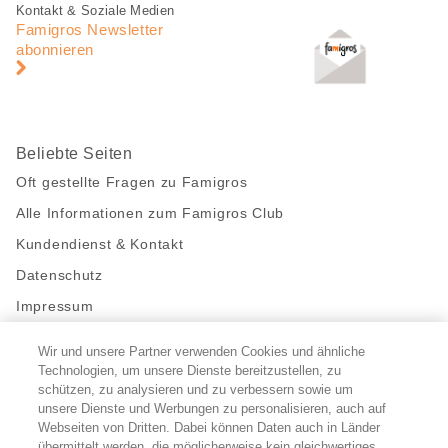
Fusszeile
Fusszeile
Kontakt & Soziale Medien
Navigation
Famigros Newsletter
abonnieren
Beliebte Seiten
Oft gestellte Fragen zu Famigros
Alle Informationen zum Famigros Club
Kundendienst & Kontakt
Datenschutz
Impressum
Wir und unsere Partner verwenden Cookies und ähnliche
Bleibe mit uns in Kontakt
Technologien, um unsere Dienste bereitzustellen, zu
Facebook
schützen, zu analysieren und zu verbessern sowie um
https://twitter.com/migros
https://www.youtube.com/user/Migr
Pinterest
Instagram
unsere Dienste und Werbungen zu personalisieren, auch auf
Webseiten von Dritten. Dabei können Daten auch in Länder
übermittelt werden, die möglicherweise kein gleichwertiges