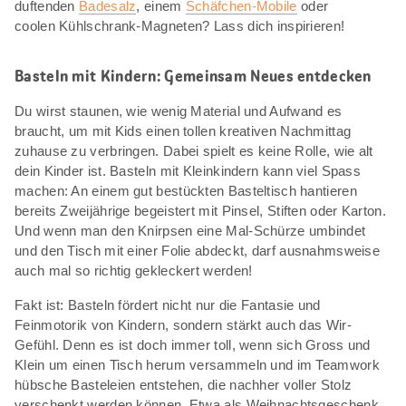
duftenden
Badesalz
, einem
Schäfchen-Mobile
oder
coolen Kühlschrank-Magneten? Lass dich inspirieren!
Basteln mit Kindern: Gemeinsam Neues entdecken
Du wirst staunen, wie wenig Material und Aufwand es
braucht, um mit Kids einen tollen kreativen Nachmittag
zuhause zu verbringen. Dabei spielt es keine Rolle, wie alt
dein Kinder ist. Basteln mit Kleinkindern kann viel Spass
machen: An einem gut bestückten Basteltisch hantieren
bereits Zweijährige begeistert mit Pinsel, Stiften oder Karton.
Und wenn man den Knirpsen eine Mal-Schürze umbindet
und den Tisch mit einer Folie abdeckt, darf ausnahmsweise
auch mal so richtig gekleckert werden!
Fakt ist: Basteln fördert nicht nur die Fantasie und
Feinmotorik von Kindern, sondern stärkt auch das Wir-
Gefühl. Denn es ist doch immer toll, wenn sich Gross und
Klein um einen Tisch herum versammeln und im Teamwork
hübsche Basteleien entstehen, die nachher voller Stolz
verschenkt werden können. Etwa als Weihnachtsgeschenk