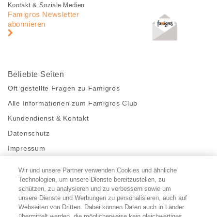
Fusszeile
Fusszeile
Kontakt & Soziale Medien
Navigation
Famigros Newsletter
abonnieren
Beliebte Seiten
Oft gestellte Fragen zu Famigros
Alle Informationen zum Famigros Club
Kundendienst & Kontakt
Datenschutz
Impressum
Wir und unsere Partner verwenden Cookies und ähnliche
Bleibe mit uns in Kontakt
Technologien, um unsere Dienste bereitzustellen, zu
Facebook
schützen, zu analysieren und zu verbessern sowie um
https://twitter.com/migros
https://www.youtube.com/user/Migr
Pinterest
Instagram
unsere Dienste und Werbungen zu personalisieren, auch auf
Webseiten von Dritten. Dabei können Daten auch in Länder
übermittelt werden, die möglicherweise kein gleichwertiges