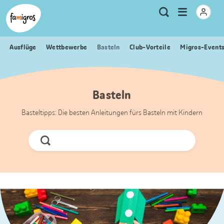
Sprungmarken
Header
Home Famigros.ch
Logo
Meta
Menu
Suche
Navigation
Navigation
öffnen
Ausflüge
Wettbewerbe
Basteln
Club-Vorteile
Migros-Event
Basteln
Basteltipps: Die besten Anleitungen fürs Basteln mit Kindern
Jetzt
Suchen