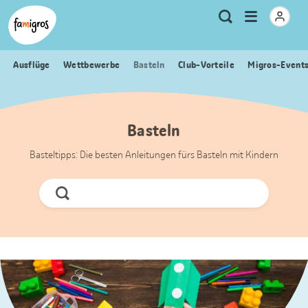
Sprungmarken
Header
Home Famigros.ch
Logo
Meta
Menu
Suche
Navigation
Navigation
öffnen
Ausflüge
Wettbewerbe
Basteln
Club-Vorteile
Migros-Event
Basteln
Basteltipps: Die besten Anleitungen fürs Basteln mit Kindern
Jetzt
Suchen