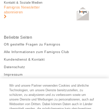
Fusszeile
Fusszeile
Kontakt & Soziale Medien
Navigation
Famigros Newsletter
abonnieren
Beliebte Seiten
Oft gestellte Fragen zu Famigros
Alle Informationen zum Famigros Club
Kundendienst & Kontakt
Datenschutz
Impressum
Wir und unsere Partner verwenden Cookies und ähnliche
Bleibe mit uns in Kontakt
Technologien, um unsere Dienste bereitzustellen, zu
Facebook
schützen, zu analysieren und zu verbessern sowie um
https://twitter.com/migros
https://www.youtube.com/user/Migr
Pinterest
Instagram
unsere Dienste und Werbungen zu personalisieren, auch auf
Webseiten von Dritten. Dabei können Daten auch in Länder
übermittelt werden, die möglicherweise kein gleichwertiges