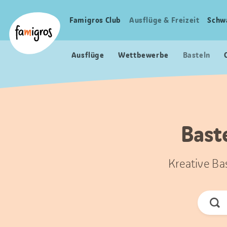
Sprungmarken
Header
Home Famigros.ch
Navigation
Logo
Famigros Club
Ausflüge & Freizeit
Schw
Haupt
Navigation
Ausflüge
Wettbewerbe
Basteln
Bast
Kreative Ba
Jetz
Suc