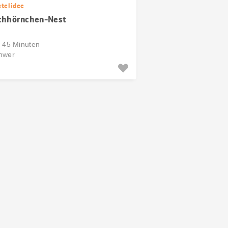
stelidee
chhörnchen-Nest
s 45 Minuten
hwer