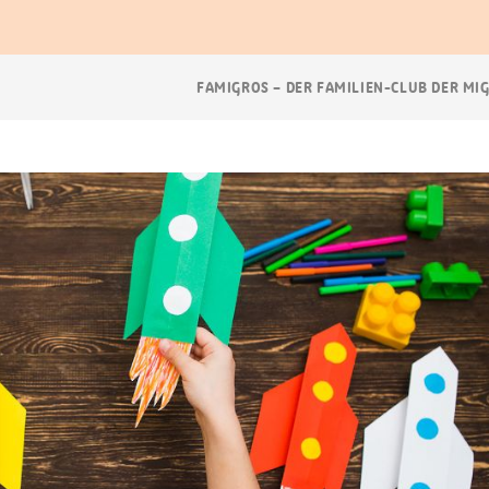
Breadcrumb
FAMIGROS – DER FAMILIEN-CLUB DER MI
Navigation