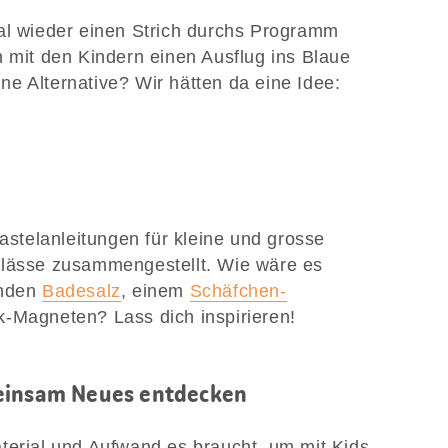
al wieder einen Strich durchs Programm
h mit den Kindern einen Ausflug ins Blaue
e Alternative? Wir hätten da eine Idee:
Bastelanleitungen für kleine und grosse
nlässe zusammengestellt. Wie wäre es
enden
Badesalz
, einem
Schäfchen-
-Magneten? Lass dich inspirieren!
meinsam Neues entdecken
terial und Aufwand es braucht, um mit Kids