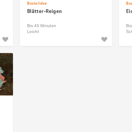
Bastelidee
Ba
Blätter-Reigen
Ei
Bis 45 Minuten
Bi
Leicht
Sc