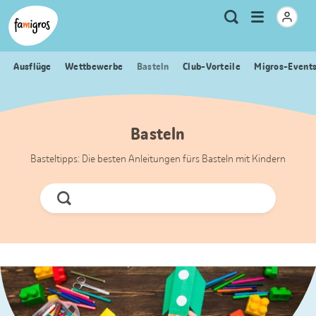
Sprungmarken
Header
Home Famigros.ch
Logo
Meta
Menu
Suche
Navigation
Navigation
öffnen
Ausflüge
Wettbewerbe
Basteln
Club-Vorteile
Migros-Event
Basteln
Basteltipps: Die besten Anleitungen fürs Basteln mit Kindern
Jetzt
Suchen