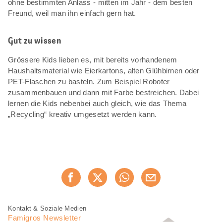
ohne bestimmten Anlass - mitten im Jahr - dem besten
Freund, weil man ihn einfach gern hat.
Gut zu wissen
Grössere Kids lieben es, mit bereits vorhandenem
Haushaltsmaterial wie Eierkartons, alten Glühbirnen oder
PET-Flaschen zu basteln. Zum Beispiel Roboter
zusammenbauen und dann mit Farbe bestreichen. Dabei
lernen die Kids nebenbei auch gleich, wie das Thema
„Recycling“ kreativ umgesetzt werden kann.
Diese
Jetzt weiterempfehlen
Seite
teilen
Fusszeile
Fusszeile
Kontakt & Soziale Medien
Navigation
Famigros Newsletter