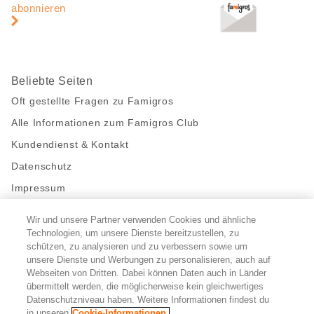
abonnieren
Beliebte Seiten
Oft gestellte Fragen zu Famigros
Alle Informationen zum Famigros Club
Kundendienst & Kontakt
Datenschutz
Impressum
Wir und unsere Partner verwenden Cookies und ähnliche
Bleibe mit uns in Kontakt
Technologien, um unsere Dienste bereitzustellen, zu
Facebook
schützen, zu analysieren und zu verbessern sowie um
https://twitter.com/migros
https://www.youtube.com/user/Migr
Pinterest
Instagram
unsere Dienste und Werbungen zu personalisieren, auch auf
Webseiten von Dritten. Dabei können Daten auch in Länder
übermittelt werden, die möglicherweise kein gleichwertiges
Cookie-Einstellungen
Datenschutzniveau haben. Weitere Informationen findest du
in unseren
Cookie-Informationen.