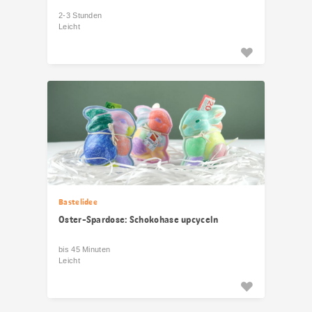
2-3 Stunden
Leicht
Bastelidee
Oster-Spardose: Schokohase upcyceln
bis 45 Minuten
Leicht