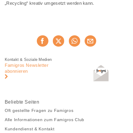
„Recycling“ kreativ umgesetzt werden kann.
Diese
Jetzt weiterempfehlen
Seite
teilen
Fusszeile
Fusszeile
Kontakt & Soziale Medien
Navigation
Famigros Newsletter
abonnieren
Beliebte Seiten
Oft gestellte Fragen zu Famigros
Alle Informationen zum Famigros Club
Kundendienst & Kontakt