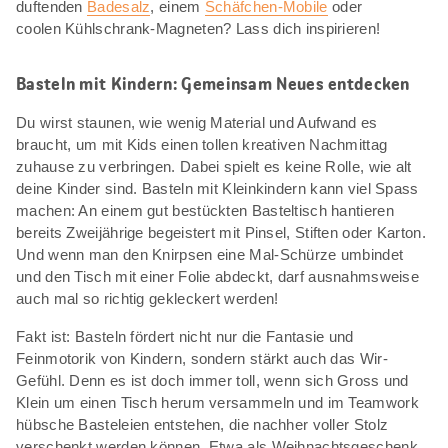
duftenden
Badesalz
, einem
Schäfchen-Mobile
oder
coolen Kühlschrank-Magneten? Lass dich inspirieren!
Basteln mit Kindern: Gemeinsam Neues entdecken
Du wirst staunen, wie wenig Material und Aufwand es
braucht, um mit Kids einen tollen kreativen Nachmittag
zuhause zu verbringen. Dabei spielt es keine Rolle, wie alt
deine Kinder sind. Basteln mit Kleinkindern kann viel Spass
machen: An einem gut bestückten Basteltisch hantieren
bereits Zweijährige begeistert mit Pinsel, Stiften oder Karton.
Und wenn man den Knirpsen eine Mal-Schürze umbindet
und den Tisch mit einer Folie abdeckt, darf ausnahmsweise
auch mal so richtig gekleckert werden!
Fakt ist: Basteln fördert nicht nur die Fantasie und
Feinmotorik von Kindern, sondern stärkt auch das Wir-
Gefühl. Denn es ist doch immer toll, wenn sich Gross und
Klein um einen Tisch herum versammeln und im Teamwork
hübsche Basteleien entstehen, die nachher voller Stolz
verschenkt werden können. Etwa als Weihnachtsgeschenk