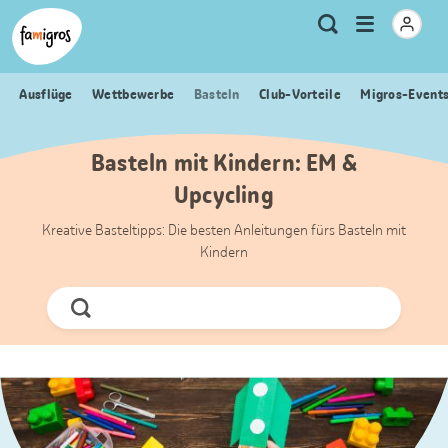
Sprungmarken
Header
Home Famigros.ch
Logo
Meta
Menu
Suche
Navigation
Navigation
öffnen
Ausflüge
Wettbewerbe
Basteln
Club-Vorteile
Migros-Event
Basteln mit Kindern: EM &
Upcycling
Kreative Basteltipps: Die besten Anleitungen fürs Basteln mit
Kindern
Jetzt
Suchen