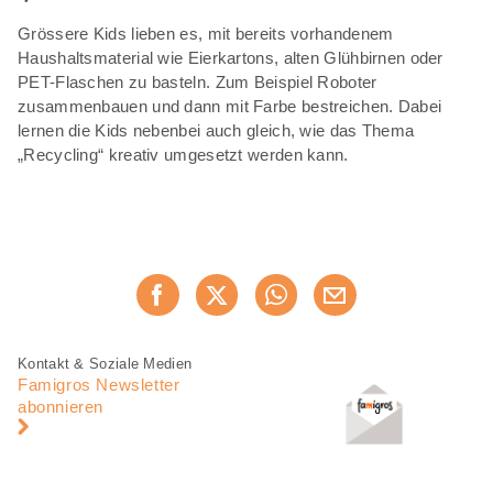
Grössere Kids lieben es, mit bereits vorhandenem
Haushaltsmaterial wie Eierkartons, alten Glühbirnen oder
PET-Flaschen zu basteln. Zum Beispiel Roboter
zusammenbauen und dann mit Farbe bestreichen. Dabei
lernen die Kids nebenbei auch gleich, wie das Thema
„Recycling“ kreativ umgesetzt werden kann.
Diese
Jetzt weiterempfehlen
Seite
teilen
Fusszeile
Fusszeile
Kontakt & Soziale Medien
Navigation
Famigros Newsletter
abonnieren