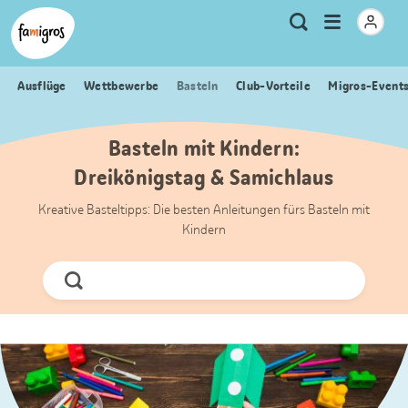
Sprungmarken
Header
Home Famigros.ch
Logo
Meta
Menu
Suche
Navigation
Navigation
öffnen
Ausflüge
Wettbewerbe
Basteln
Club-Vorteile
Migros-Event
Basteln mit Kindern:
Dreikönigstag & Samichlaus
Kreative Basteltipps: Die besten Anleitungen fürs Basteln mit
Kindern
Jetzt
Suchen