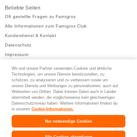
Beliebte Seiten
Oft gestellte Fragen zu Famigros
Alle Informationen zum Famigros Club
Kundendienst & Kontakt
Datenschutz
Impressum
Wir und unsere Partner verwenden Cookies und ähnliche
Bleibe mit uns in Kontakt
Technologien, um unsere Dienste bereitzustellen, zu
Facebook
schützen, zu analysieren und zu verbessern sowie um
https://twitter.com/migros
https://www.youtube.com/user/Migr
Pinterest
Instagram
unsere Dienste und Werbungen zu personalisieren, auch auf
Webseiten von Dritten. Dabei können Daten auch in Länder
übermittelt werden, die möglicherweise kein gleichwertiges
Cookie-Einstellungen
Datenschutzniveau haben. Weitere Informationen findest du
in unseren
Cookie-Informationen.
DE
FR
IT
Nur notwendige Cookies
Alle Cookies akzeptieren