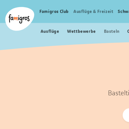
Sprungmarken
Header
Home Famigros.ch
Navigation
Logo
Famigros Club
Ausflüge & Freizeit
Schw
Haupt
Navigation
Ausflüge
Wettbewerbe
Basteln
Bastelt