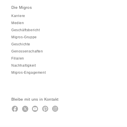
Die Migros
Karriere
Medien
Geschäftsbericht
Migros-Gruppe
Geschichte
Genossenschaften
Filialen
Nachhaltigkeit
Migros-Engagement
Bleibe mit uns in Kontakt
Facebook
https://twitter.com/migros
https://www.youtube.com/user/Mig
Pinterest
Instagram