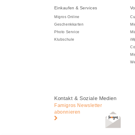
Fusszeile
Fusszeile
Einkaufen & Services
Vo
Navigation
Migros Online
Cu
Geschenkkarten
Mi
Photo Service
Mi
Klubschule
iM
Co
Mi
We
Kontakt & Soziale Medien
Famigros Newsletter
abonnieren