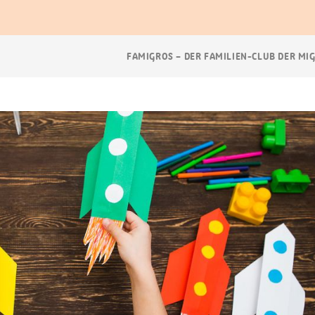
Breadcrumb
FAMIGROS – DER FAMILIEN-CLUB DER MI
Navigation