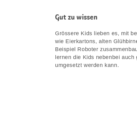
Gut zu wissen
Grössere Kids lieben es, mit b
wie Eierkartons, alten Glühbir
Beispiel Roboter zusammenbau
lernen die Kids nebenbei auch 
umgesetzt werden kann.
Diese
Seite
teilen