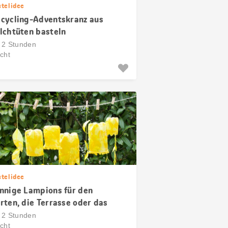
stelidee
cycling-Adventskranz aus
lchtüten basteln
s 2 Stunden
cht
stelidee
nnige Lampions für den
rten, die Terrasse oder das
nster
s 2 Stunden
cht