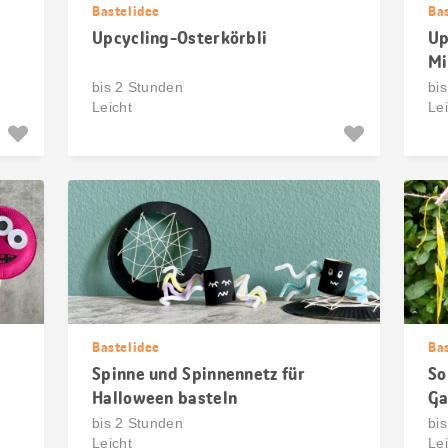
Bastelidee
Ba
Upcycling-Osterkörbli
Up
Mi
bis 2 Stunden
bi
Leicht
Lei
Bastelidee
Ba
Spinne und Spinnennetz für
So
Halloween basteln
Ga
Fe
bis 2 Stunden
bi
Leicht
Lei