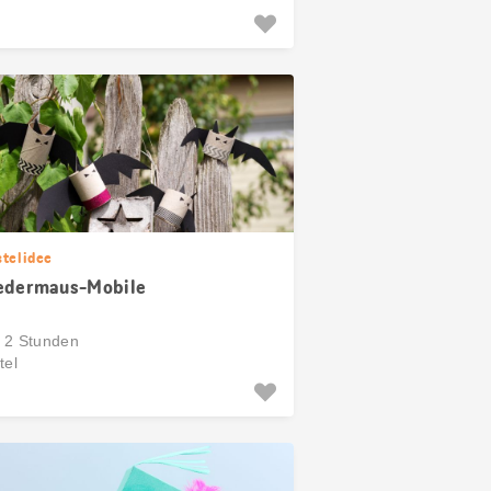
stelidee
edermaus-Mobile
s 2 Stunden
tel