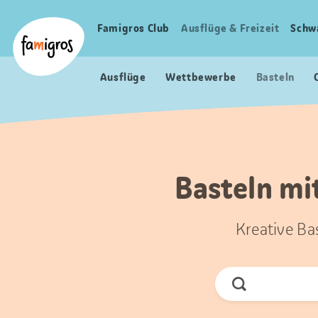
Sprungmarken
Header
Home Famigros.ch
Navigation
Logo
Famigros Club
Ausflüge & Freizeit
Schw
Haupt
Navigation
Ausflüge
Wettbewerbe
Basteln
Basteln mi
Kreative Ba
Jetzt
Suchen