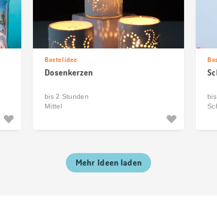
Bastelidee
Ba
Dosenkerzen
Sc
bis 2 Stunden
bi
Mittel
Sc
Mehr Ideen laden