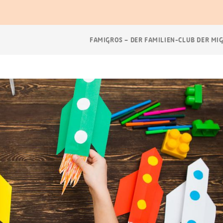
Breadcrumb
FAMIGROS – DER FAMILIEN-CLUB DER MI
Navigation