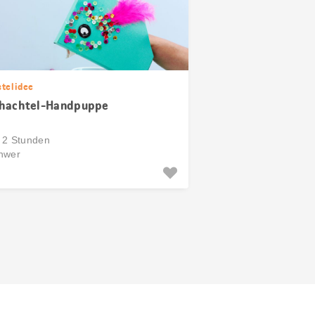
stelidee
hachtel-Handpuppe
s 2 Stunden
hwer