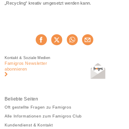
„Recycling“ kreativ umgesetzt werden kann.
Diese
Jetzt weiterempfehlen
Seite
teilen
Fusszeile
Fusszeile
Kontakt & Soziale Medien
Navigation
Famigros Newsletter
abonnieren
Beliebte Seiten
Oft gestellte Fragen zu Famigros
Alle Informationen zum Famigros Club
Kundendienst & Kontakt