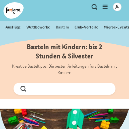
Sprungmarken
Header
Home Famigros.ch
Logo
Meta
Menu
Suche
Navigation
Navigation
öffnen
Ausflüge
Wettbewerbe
Basteln
Club-Vorteile
Migros-Event
Basteln mit Kindern: bis 2
Stunden & Silvester
Kreative Basteltipps: Die besten Anleitungen fürs Basteln mit
Kindern
Jetzt
Suchen