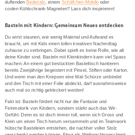
duftenden
Badesalz
, einem
Schäfchen-Mobile
oder
coolen Kühlschrank-Magneten? Lass dich inspirieren!
Basteln mit Kindern: Gemeinsam Neues entdecken
Du wirst staunen, wie wenig Material und Aufwand es
braucht, um mit Kids einen tollen kreativen Nachmittag
zuhause zu verbringen. Dabei spielt es keine Rolle, wie alt
deine Kinder sind. Basteln mit Kleinkindern kann viel Spass
machen: An einem gut bestückten Basteltisch hantieren
bereits Zweijährige begeistert mit Pinsel, Stiften oder Karton.
Und wenn man den Knirpsen eine Mal-Schürze umbindet
und den Tisch mit einer Folie abdeckt, darf ausnahmsweise
auch mal so richtig gekleckert werden!
Fakt ist: Basteln fördert nicht nur die Fantasie und
Feinmotorik von Kindern, sondern stärkt auch das Wir-
Gefühl. Denn es ist doch immer toll, wenn sich Gross und
Klein um einen Tisch herum versammeln und im Teamwork
hübsche Basteleien entstehen, die nachher voller Stolz
verschenkt werden können. Etwa als Weihnachtsgeschenk