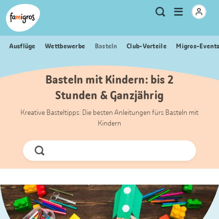
Sprungmarken
Header
Home Famigros.ch
Logo
Meta
Menu
Suche
Navigation
Navigation
öffnen
Ausflüge
Wettbewerbe
Basteln
Club-Vorteile
Migros-Event
Basteln mit Kindern: bis 2
Stunden & Ganzjährig
Kreative Basteltipps: Die besten Anleitungen fürs Basteln mit
Kindern
Jetzt
Suchen