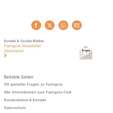
Diese
Jetzt weiterempfehlen
Seite
teilen
Fusszeile
Fusszeile
Kontakt & Soziale Medien
Navigation
Famigros Newsletter
abonnieren
Beliebte Seiten
Oft gestellte Fragen zu Famigros
Alle Informationen zum Famigros Club
Kundendienst & Kontakt
Datenschutz