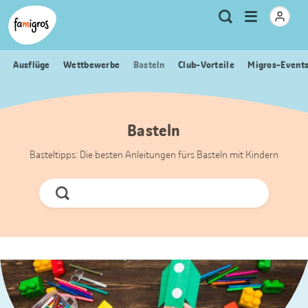
Sprungmarken
Header
Home Famigros.ch
Logo
Meta
Menu
Suche
Navigation
Navigation
öffnen
Ausflüge
Wettbewerbe
Basteln
Club-Vorteile
Migros-Event
Basteln
Basteltipps: Die besten Anleitungen fürs Basteln mit Kindern
Jetzt
Suchen