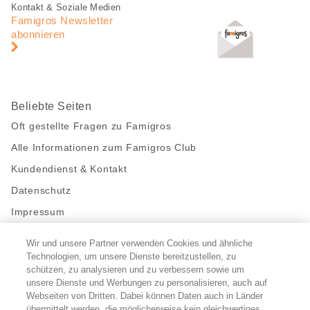
Fusszeile
Fusszeile
Kontakt & Soziale Medien
Navigation
Famigros Newsletter
abonnieren
Beliebte Seiten
Oft gestellte Fragen zu Famigros
Alle Informationen zum Famigros Club
Kundendienst & Kontakt
Datenschutz
Impressum
Wir und unsere Partner verwenden Cookies und ähnliche
Bleibe mit uns in Kontakt
Technologien, um unsere Dienste bereitzustellen, zu
Facebook
schützen, zu analysieren und zu verbessern sowie um
https://twitter.com/migros
https://www.youtube.com/user/Migr
Pinterest
Instagram
unsere Dienste und Werbungen zu personalisieren, auch auf
Webseiten von Dritten. Dabei können Daten auch in Länder
übermittelt werden, die möglicherweise kein gleichwertiges