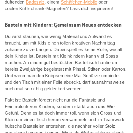
duftenden
Badesalz
, einem
Schäfchen-Mobile
oder
coolen Kühlschrank-Magneten? Lass dich inspirieren!
Basteln mit Kindern: Gemeinsam Neues entdecken
Du wirst staunen, wie wenig Material und Aufwand es
braucht, um mit Kids einen tollen kreativen Nachmittag
zuhause zu verbringen. Dabei spielt es keine Rolle, wie alt
dein Kinder ist. Basteln mit Kleinkindern kann viel Spass
machen: An einem gut bestückten Basteltisch hantieren
bereits Zweijährige begeistert mit Pinsel, Stiften oder Karton.
Und wenn man den Knirpsen eine Mal-Schürze umbindet
und den Tisch mit einer Folie abdeckt, darf ausnahmsweise
auch mal so richtig gekleckert werden!
Fakt ist: Basteln fördert nicht nur die Fantasie und
Feinmotorik von Kindern, sondern stärkt auch das Wir-
Gefühl. Denn es ist doch immer toll, wenn sich Gross und
Klein um einen Tisch herum versammeln und im Teamwork
hübsche Basteleien entstehen, die nachher voller Stolz
verschenkt werden können. Etwa als Weihnachtsgeschenk