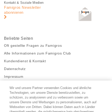
Fusszeile
Fusszeile
Kontakt & Soziale Medien
Navigation
Famigros Newsletter
abonnieren
Beliebte Seiten
Oft gestellte Fragen zu Famigros
Alle Informationen zum Famigros Club
Kundendienst & Kontakt
Datenschutz
Impressum
Wir und unsere Partner verwenden Cookies und ähnliche
Bleibe mit uns in Kontakt
Technologien, um unsere Dienste bereitzustellen, zu
Facebook
schützen, zu analysieren und zu verbessern sowie um
https://twitter.com/migros
https://www.youtube.com/user/Migr
Pinterest
Instagram
unsere Dienste und Werbungen zu personalisieren, auch auf
Webseiten von Dritten. Dabei können Daten auch in Länder
übermittelt werden, die möglicherweise kein gleichwertiges