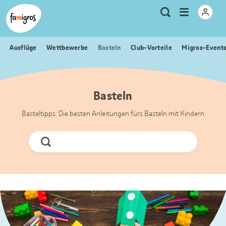
Sprungmarken
Header
Home Famigros.ch
Logo
Meta
Menu
Suche
Navigation
Navigation
öffnen
Ausflüge
Wettbewerbe
Basteln
Club-Vorteile
Migros-Event
Basteln
Basteltipps: Die besten Anleitungen fürs Basteln mit Kindern
Jetzt
Suchen