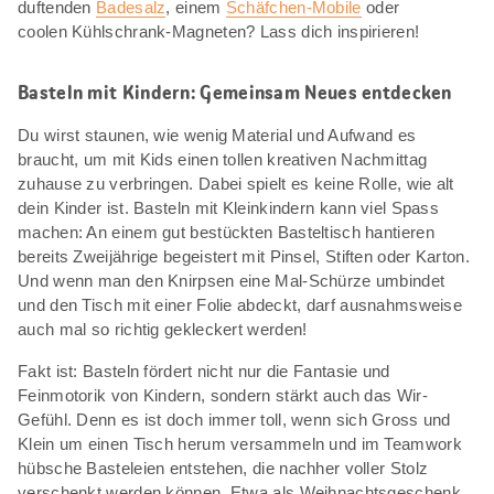
duftenden
Badesalz
, einem
Schäfchen-Mobile
oder
coolen Kühlschrank-Magneten? Lass dich inspirieren!
Basteln mit Kindern: Gemeinsam Neues entdecken
Du wirst staunen, wie wenig Material und Aufwand es
braucht, um mit Kids einen tollen kreativen Nachmittag
zuhause zu verbringen. Dabei spielt es keine Rolle, wie alt
dein Kinder ist. Basteln mit Kleinkindern kann viel Spass
machen: An einem gut bestückten Basteltisch hantieren
bereits Zweijährige begeistert mit Pinsel, Stiften oder Karton.
Und wenn man den Knirpsen eine Mal-Schürze umbindet
und den Tisch mit einer Folie abdeckt, darf ausnahmsweise
auch mal so richtig gekleckert werden!
Fakt ist: Basteln fördert nicht nur die Fantasie und
Feinmotorik von Kindern, sondern stärkt auch das Wir-
Gefühl. Denn es ist doch immer toll, wenn sich Gross und
Klein um einen Tisch herum versammeln und im Teamwork
hübsche Basteleien entstehen, die nachher voller Stolz
verschenkt werden können. Etwa als Weihnachtsgeschenk