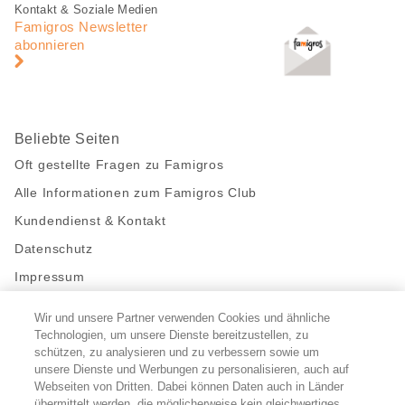
Fusszeile
Fusszeile
Kontakt & Soziale Medien
Navigation
Famigros Newsletter
abonnieren
Beliebte Seiten
Oft gestellte Fragen zu Famigros
Alle Informationen zum Famigros Club
Kundendienst & Kontakt
Datenschutz
Impressum
Wir und unsere Partner verwenden Cookies und ähnliche
Bleibe mit uns in Kontakt
Technologien, um unsere Dienste bereitzustellen, zu
Facebook
schützen, zu analysieren und zu verbessern sowie um
https://twitter.com/migros
https://www.youtube.com/user/Migr
Pinterest
Instagram
unsere Dienste und Werbungen zu personalisieren, auch auf
Webseiten von Dritten. Dabei können Daten auch in Länder
übermittelt werden, die möglicherweise kein gleichwertiges