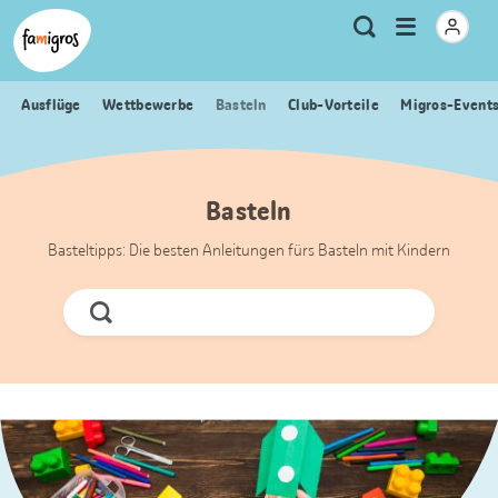
Sprungmarken
Header
Home Famigros.ch
Logo
Meta
Menu
Suche
Navigation
Navigation
öffnen
Ausflüge
Wettbewerbe
Basteln
Club-Vorteile
Migros-Event
Basteln
Basteltipps: Die besten Anleitungen fürs Basteln mit Kindern
Jetzt
Suchen