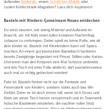
duftenden
Badesalz
, einem
Schäfchen-Mobile
oder
coolen Kühlschrank-Magneten? Lass dich inspirieren!
Basteln mit Kindern: Gemeinsam Neues entdecken
Du wirst staunen, wie wenig Material und Aufwand es
braucht, um mit Kids einen tollen kreativen Nachmittag
zuhause zu verbringen. Dabei spielt es keine Rolle, wie alt
dein Kinder ist. Basteln mit Kleinkindern kann viel Spass
machen: An einem gut bestückten Basteltisch hantieren
bereits Zweijährige begeistert mit Pinsel, Stiften oder Karton.
Und wenn man den Knirpsen eine Mal-Schürze umbindet
und den Tisch mit einer Folie abdeckt, darf ausnahmsweise
auch mal so richtig gekleckert werden!
Fakt ist: Basteln fördert nicht nur die Fantasie und
Feinmotorik von Kindern, sondern stärkt auch das Wir-
Gefühl. Denn es ist doch immer toll, wenn sich Gross und
Klein um einen Tisch herum versammeln und im Teamwork
hübsche Basteleien entstehen, die nachher voller Stolz
verschenkt werden können. Etwa als Weihnachtsgeschenk