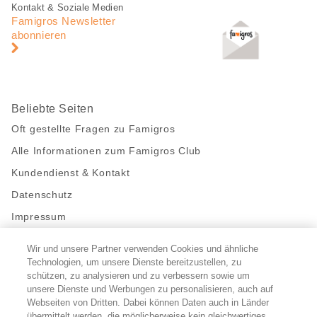
Fusszeile
Fusszeile
Kontakt & Soziale Medien
Navigation
Famigros Newsletter
abonnieren
Beliebte Seiten
Oft gestellte Fragen zu Famigros
Alle Informationen zum Famigros Club
Kundendienst & Kontakt
Datenschutz
Impressum
Wir und unsere Partner verwenden Cookies und ähnliche
Bleibe mit uns in Kontakt
Technologien, um unsere Dienste bereitzustellen, zu
Facebook
schützen, zu analysieren und zu verbessern sowie um
https://twitter.com/migros
https://www.youtube.com/user/Migr
Pinterest
Instagram
unsere Dienste und Werbungen zu personalisieren, auch auf
Webseiten von Dritten. Dabei können Daten auch in Länder
übermittelt werden, die möglicherweise kein gleichwertiges