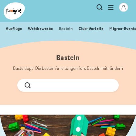
Sprungmarken
Header
Home Famigros.ch
Logo
Meta
Menu
Suche
Navigation
Navigation
öffnen
Ausflüge
Wettbewerbe
Basteln
Club-Vorteile
Migros-Event
Basteln
Basteltipps: Die besten Anleitungen fürs Basteln mit Kindern
Jetzt
Suchen