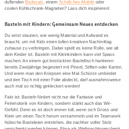
duftenden
Badesalz
, einem
Schäfchen-Mobile
oder
coolen Kühlschrank-Magneten? Lass dich inspirieren!
Basteln mit Kindern: Gemeinsam Neues entdecken
Du wirst staunen, wie wenig Material und Aufwand es
braucht, um mit Kids einen tollen kreativen Nachmittag
zuhause zu verbringen. Dabei spielt es keine Rolle, wie alt
dein Kinder ist. Basteln mit Kleinkindern kann viel Spass
machen: An einem gut bestückten Basteltisch hantieren
bereits Zweijährige begeistert mit Pinsel, Stiften oder Karton.
Und wenn man den Knirpsen eine Mal-Schürze umbindet
und den Tisch mit einer Folie abdeckt, darf ausnahmsweise
auch mal so richtig gekleckert werden!
Fakt ist: Basteln fördert nicht nur die Fantasie und
Feinmotorik von Kindern, sondern stärkt auch das Wir-
Gefühl. Denn es ist doch immer toll, wenn sich Gross und
Klein um einen Tisch herum versammeln und im Teamwork
hübsche Basteleien entstehen, die nachher voller Stolz
verschenkt werden können. Etwa als Weihnachtsgeschenk