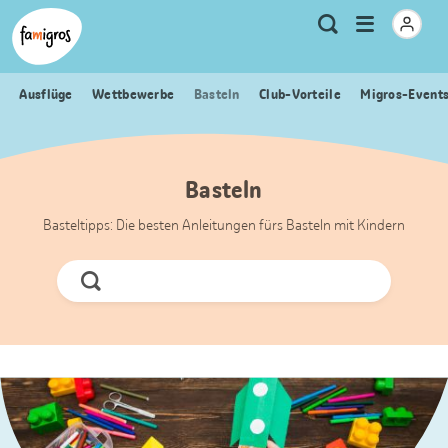
Sprungmarken
Header
Home Famigros.ch
Logo
Meta
Menu
Suche
Navigation
Navigation
öffnen
Ausflüge
Wettbewerbe
Basteln
Club-Vorteile
Migros-Event
Basteln
Basteltipps: Die besten Anleitungen fürs Basteln mit Kindern
Jetzt
Suchen