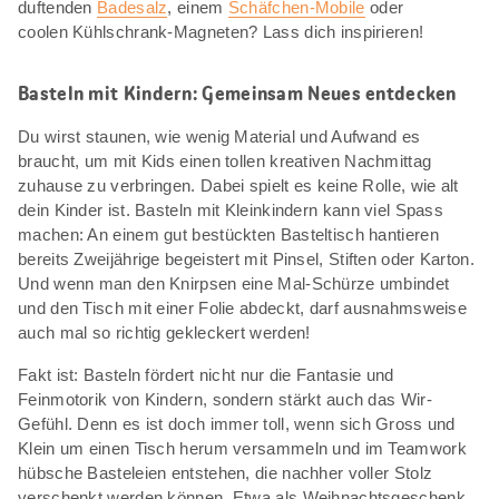
duftenden
Badesalz
, einem
Schäfchen-Mobile
oder
coolen Kühlschrank-Magneten? Lass dich inspirieren!
Basteln mit Kindern: Gemeinsam Neues entdecken
Du wirst staunen, wie wenig Material und Aufwand es
braucht, um mit Kids einen tollen kreativen Nachmittag
zuhause zu verbringen. Dabei spielt es keine Rolle, wie alt
dein Kinder ist. Basteln mit Kleinkindern kann viel Spass
machen: An einem gut bestückten Basteltisch hantieren
bereits Zweijährige begeistert mit Pinsel, Stiften oder Karton.
Und wenn man den Knirpsen eine Mal-Schürze umbindet
und den Tisch mit einer Folie abdeckt, darf ausnahmsweise
auch mal so richtig gekleckert werden!
Fakt ist: Basteln fördert nicht nur die Fantasie und
Feinmotorik von Kindern, sondern stärkt auch das Wir-
Gefühl. Denn es ist doch immer toll, wenn sich Gross und
Klein um einen Tisch herum versammeln und im Teamwork
hübsche Basteleien entstehen, die nachher voller Stolz
verschenkt werden können. Etwa als Weihnachtsgeschenk