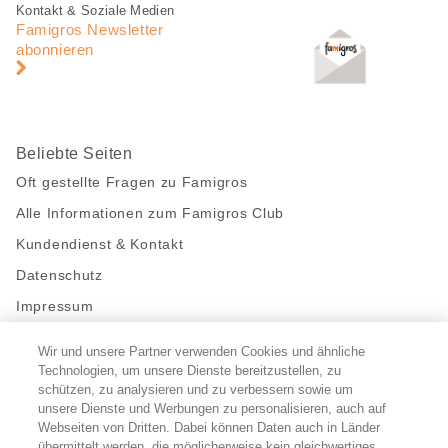
Fusszeile
Fusszeile
Kontakt & Soziale Medien
Navigation
Famigros Newsletter
abonnieren
Beliebte Seiten
Oft gestellte Fragen zu Famigros
Alle Informationen zum Famigros Club
Kundendienst & Kontakt
Datenschutz
Impressum
Wir und unsere Partner verwenden Cookies und ähnliche
Bleibe mit uns in Kontakt
Technologien, um unsere Dienste bereitzustellen, zu
Facebook
schützen, zu analysieren und zu verbessern sowie um
https://twitter.com/migros
https://www.youtube.com/user/Migr
Pinterest
Instagram
unsere Dienste und Werbungen zu personalisieren, auch auf
Webseiten von Dritten. Dabei können Daten auch in Länder
übermittelt werden, die möglicherweise kein gleichwertiges