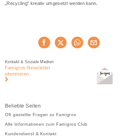
„Recycling“ kreativ umgesetzt werden kann.
Diese
Jetzt weiterempfehlen
Seite
teilen
Fusszeile
Fusszeile
Kontakt & Soziale Medien
Navigation
Famigros Newsletter
abonnieren
Beliebte Seiten
Oft gestellte Fragen zu Famigros
Alle Informationen zum Famigros Club
Kundendienst & Kontakt