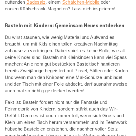
duftenden
Badesalz
, einem
Schäfchen-Mobile
oder
coolen Kühlschrank-Magneten? Lass dich inspirieren!
Basteln mit Kindern: Gemeinsam Neues entdecken
Du wirst staunen, wie wenig Material und Aufwand es
braucht, um mit Kids einen tollen kreativen Nachmittag
zuhause zu verbringen. Dabei spielt es keine Rolle, wie alt
deine Kinder sind. Basteln mit Kleinkindern kann viel Spass
machen: An einem gut bestückten Basteltisch hantieren
bereits Zweijährige begeistert mit Pinsel, Stiften oder Karton.
Und wenn man den Knirpsen eine Mal-Schürze umbindet
und den Tisch mit einer Folie abdeckt, darf ausnahmsweise
auch mal so richtig gekleckert werden!
Fakt ist: Basteln fördert nicht nur die Fantasie und
Feinmotorik von Kindern, sondern stärkt auch das Wir-
Gefühl. Denn es ist doch immer toll, wenn sich Gross und
Klein um einen Tisch herum versammeln und im Teamwork
hübsche Basteleien entstehen, die nachher voller Stolz
verschenkt werden können. Etwa als Weihnachtsgeschenk