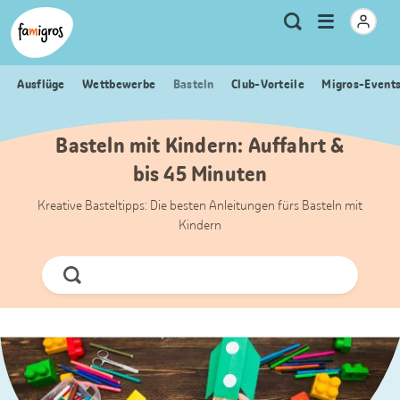
Sprungmarken
Header
Home Famigros.ch
Logo
Meta
Menu
Suche
Navigation
Navigation
öffnen
Ausflüge
Wettbewerbe
Basteln
Club-Vorteile
Migros-Event
Basteln mit Kindern: Auffahrt &
bis 45 Minuten
Kreative Basteltipps: Die besten Anleitungen fürs Basteln mit
Kindern
Jetzt
Suchen