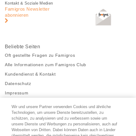
Fusszeile
Fusszeile
Kontakt & Soziale Medien
Navigation
Famigros Newsletter
abonnieren
Beliebte Seiten
Oft gestellte Fragen zu Famigros
Alle Informationen zum Famigros Club
Kundendienst & Kontakt
Datenschutz
Impressum
Wir und unsere Partner verwenden Cookies und ähnliche
Bleibe mit uns in Kontakt
Technologien, um unsere Dienste bereitzustellen, zu
Facebook
schützen, zu analysieren und zu verbessern sowie um
https://twitter.com/migros
https://www.youtube.com/user/Migr
Pinterest
Instagram
unsere Dienste und Werbungen zu personalisieren, auch auf
Webseiten von Dritten. Dabei können Daten auch in Länder
übermittelt werden, die möglicherweise kein gleichwertiges