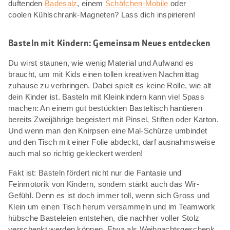
duftenden
Badesalz
, einem
Schäfchen-Mobile
oder
coolen Kühlschrank-Magneten? Lass dich inspirieren!
Basteln mit Kindern: Gemeinsam Neues entdecken
Du wirst staunen, wie wenig Material und Aufwand es
braucht, um mit Kids einen tollen kreativen Nachmittag
zuhause zu verbringen. Dabei spielt es keine Rolle, wie alt
dein Kinder ist. Basteln mit Kleinkindern kann viel Spass
machen: An einem gut bestückten Basteltisch hantieren
bereits Zweijährige begeistert mit Pinsel, Stiften oder Karton.
Und wenn man den Knirpsen eine Mal-Schürze umbindet
und den Tisch mit einer Folie abdeckt, darf ausnahmsweise
auch mal so richtig gekleckert werden!
Fakt ist: Basteln fördert nicht nur die Fantasie und
Feinmotorik von Kindern, sondern stärkt auch das Wir-
Gefühl. Denn es ist doch immer toll, wenn sich Gross und
Klein um einen Tisch herum versammeln und im Teamwork
hübsche Basteleien entstehen, die nachher voller Stolz
verschenkt werden können. Etwa als Weihnachtsgeschenk