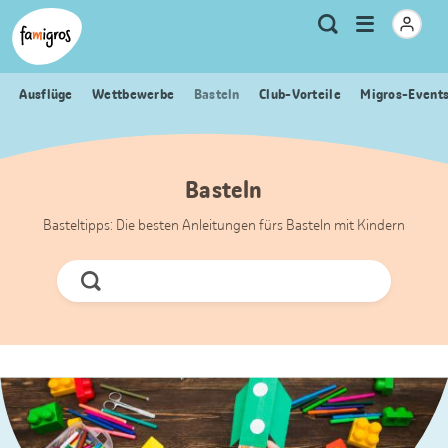
Sprungmarken
Header
Home Famigros.ch
Logo
Meta
Menu
Suche
Navigation
Navigation
öffnen
Ausflüge
Wettbewerbe
Basteln
Club-Vorteile
Migros-Event
Basteln
Basteltipps: Die besten Anleitungen fürs Basteln mit Kindern
Jetzt
Suchen