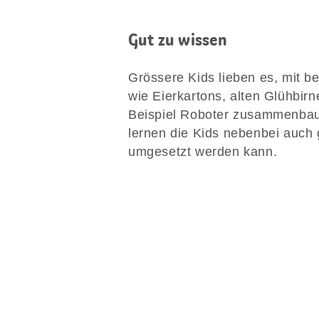
Gut zu wissen
Grössere Kids lieben es, mit b
wie Eierkartons, alten Glühbir
Beispiel Roboter zusammenbau
lernen die Kids nebenbei auch 
umgesetzt werden kann.
Diese
Seite
teilen