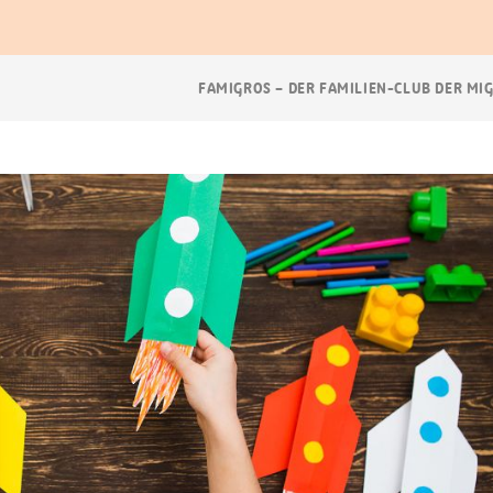
Breadcrumb
FAMIGROS – DER FAMILIEN-CLUB DER MI
Navigation