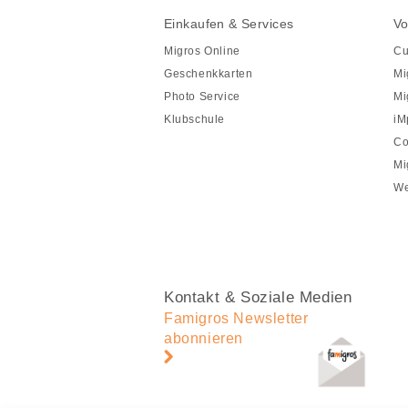
Fusszeile
Fusszeile
Einkaufen & Services
Vo
Navigation
Migros Online
Cu
Geschenkkarten
Mi
Photo Service
Mi
Klubschule
iM
Co
Mi
We
Kontakt & Soziale Medien
Famigros Newsletter
abonnieren