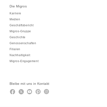
Die Migros
Karriere
Medien
Geschäftsbericht
Migros-Gruppe
Geschichte
Genossenschaften
Filialen
Nachhaltigkeit
Migros-Engagement
Bleibe mit uns in Kontakt
Facebook
https://twitter.com/migros
https://www.youtube.com/user/Mig
Pinterest
Instagram