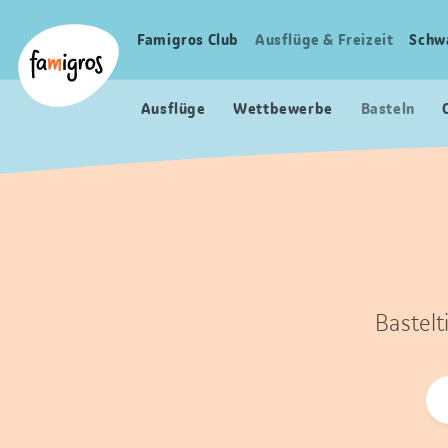
Sprungmarken
Header
Home Famigros.ch
Navigation
Logo
Famigros Club
Ausflüge & Freizeit
Schw
Haupt
Navigation
Ausflüge
Wettbewerbe
Basteln
Bastelt