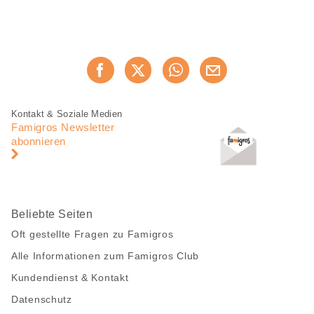
Diese
Jetzt weiterempfehlen
Seite
teilen
Fusszeile
Fusszeile
Kontakt & Soziale Medien
Navigation
Famigros Newsletter
abonnieren
Beliebte Seiten
Oft gestellte Fragen zu Famigros
Alle Informationen zum Famigros Club
Kundendienst & Kontakt
Datenschutz