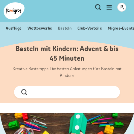
Sprungmarken
Header
Home Famigros.ch
Logo
Meta
Menu
Suche
Navigation
Navigation
öffnen
Ausflüge
Wettbewerbe
Basteln
Club-Vorteile
Migros-Event
Basteln mit Kindern: Advent & bis
45 Minuten
Kreative Basteltipps: Die besten Anleitungen fürs Basteln mit
Kindern
Jetzt
Suchen