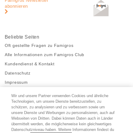
Famigros Newsletter
abonnieren
Beliebte Seiten
Oft gestellte Fragen zu Famigros
Alle Informationen zum Famigros Club
Kundendienst & Kontakt
Datenschutz
Impressum
Wir und unsere Partner verwenden Cookies und ähnliche
Bleibe mit uns in Kontakt
Technologien, um unsere Dienste bereitzustellen, zu
Facebook
https://twitter.com/migros
https://www.youtube.com/user/Migr
Pinterest
Instagram
schützen, zu analysieren und zu verbessern sowie um
unsere Dienste und Werbungen zu personalisieren, auch auf
Webseiten von Dritten. Dabei können Daten auch in Länder
übermittelt werden, die möglicherweise kein gleichwertiges
Cookie-Einstellungen
Datenschutzniveau haben. Weitere Informationen findest du