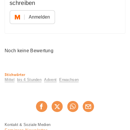
schreiben
Anmelden
Noch keine Bewertung
Nützliche
Stichwörter
Informationen
Mittel
bis 4 Stunden
Advent
Erwachsen
Diese
Jetzt weiterempfehlen
Seite
teilen
Fusszeile
Fusszeile
Kontakt & Soziale Medien
Navigation