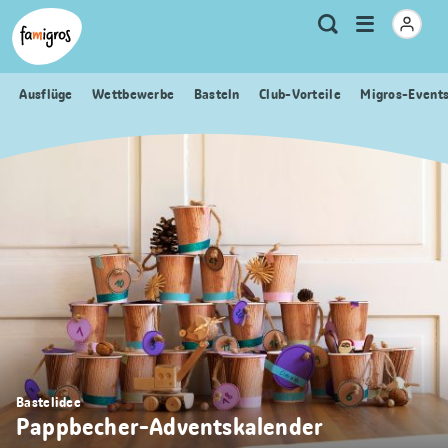
Sprungmarken
Header
Home Famigros.ch
Logo
Meta
Menu
Suche
Navigation
Navigation
öffnen
Ausflüge
Wettbewerbe
Basteln
Club-Vorteile
Migros-Event
Bastelidee
Pappbecher-Adventskalender