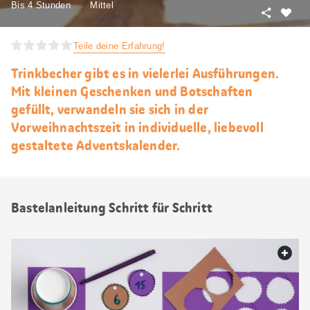
Bis 4 Stunden
Mittel
Teilen
Als
Favori
Teile deine Erfahrung!
merke
Trinkbecher gibt es in vielerlei Ausführungen.
Mit kleinen Geschenken und Botschaften
gefüllt, verwandeln sie sich in der
Vorweihnachtszeit in individuelle, liebevoll
gestaltete Adventskalender.
Bastelanleitung Schritt für Schritt
web.