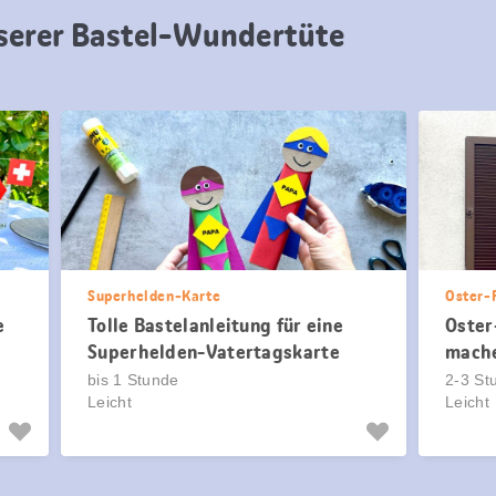
nserer Bastel-Wundertüte
Superhelden-Karte
Oster-
e
Tolle Bastelanleitung für eine
Oster
Superhelden-Vatertagskarte
mach
bis 1 Stunde
2-3 St
Leicht
Leicht