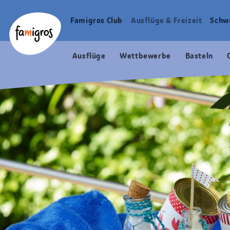
Sprungmarken
Header
Home Famigros.ch
Navigation
Logo
Famigros Club
Ausflüge & Freizeit
Schw
Haupt
Navigation
Ausflüge
Wettbewerbe
Basteln