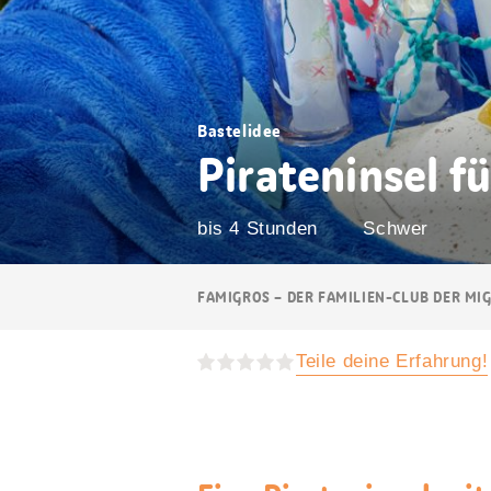
Bastelidee
Pirateninsel f
bis 4 Stunden
Schwer
Breadcrumb
FAMIGROS – DER FAMILIEN-CLUB DER MI
Navigation
Teile deine Erfahrung!