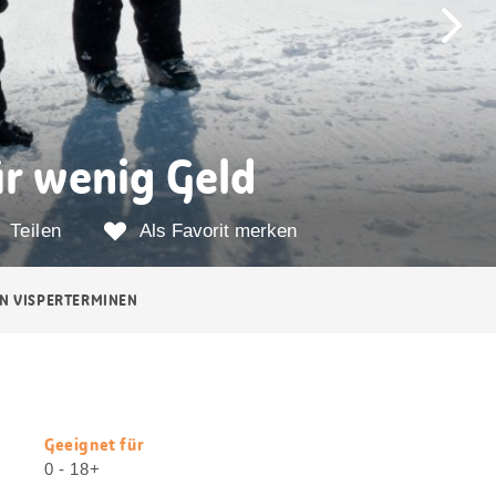
ür wenig Geld
Teilen
Als Favorit merken
IN VISPERTERMINEN
Geeignet für
Nützliche
0 - 18+
Informationen