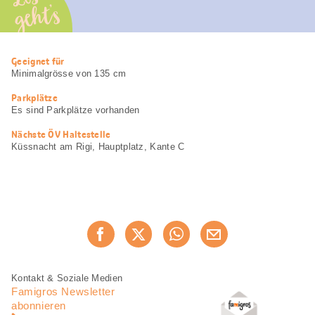
geht’s
Nützliche
Geeignet für
Informationen
Minimalgrösse von 135 cm
Parkplätze
Es sind Parkplätze vorhanden
Nächste ÖV Haltestelle
Küssnacht am Rigi, Hauptplatz, Kante C
Diese
Jetzt weiterempfehlen
Seite
teilen
Fusszeile
Fusszeile
Kontakt & Soziale Medien
Navigation
Famigros Newsletter
abonnieren