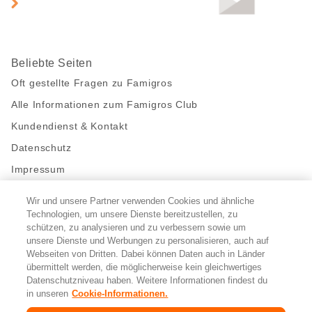
Beliebte Seiten
Oft gestellte Fragen zu Famigros
Alle Informationen zum Famigros Club
Kundendienst & Kontakt
Datenschutz
Impressum
Wir und unsere Partner verwenden Cookies und ähnliche
Bleibe mit uns in Kontakt
Technologien, um unsere Dienste bereitzustellen, zu
Facebook
https://twitter.com/migros
https://www.youtube.com/user/Migr
Pinterest
Instagram
schützen, zu analysieren und zu verbessern sowie um
unsere Dienste und Werbungen zu personalisieren, auch auf
Webseiten von Dritten. Dabei können Daten auch in Länder
übermittelt werden, die möglicherweise kein gleichwertiges
Cookie-Einstellungen
Datenschutzniveau haben. Weitere Informationen findest du
in unseren
Cookie-Informationen.
DE
FR
IT