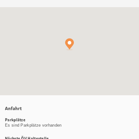
Google
Maps
Karte
Anfahrt
Parkplätze
Es sind Parkplätze vorhanden
Nächste ÖV Haltestelle