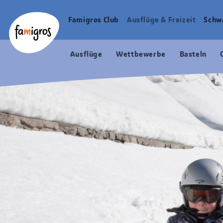
Sprungmarken
Header
Home Famigros.ch
Navigation
Logo
Famigros Club
Ausflüge & Freizeit
Schw
Haupt
Navigation
Ausflüge
Wettbewerbe
Basteln