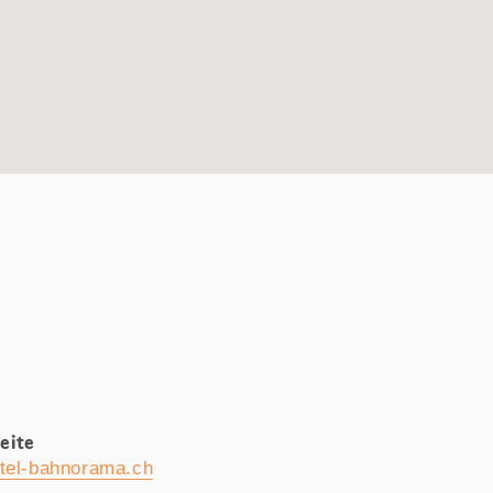
eite
ttel-bahnorama.ch