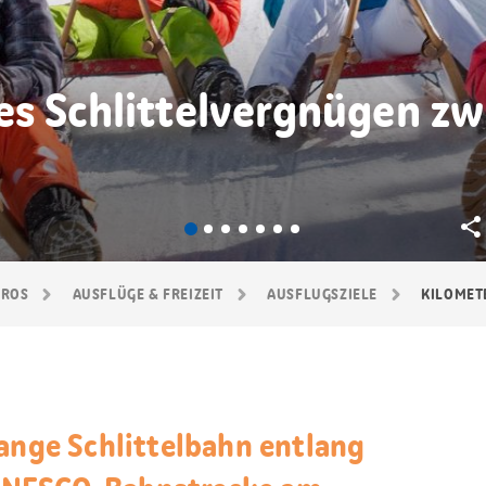
es Schlittelvergnügen zw
GROS
AUSFLÜGE & FREIZEIT
AUSFLUGSZIELE
KILOMETERLA
lange Schlittelbahn entlang