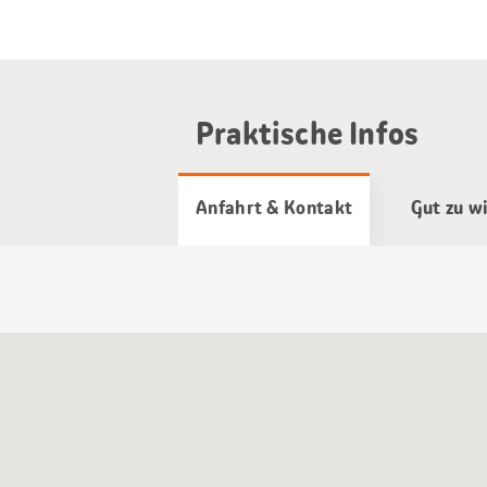
Praktische Infos
Anfahrt & Kontakt
Gut zu w
Google
Maps
Karte