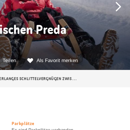
ischen Preda
Teilen
Als Favorit merken
NGES SCHLITTELVERGNÜGEN ZWISCHEN PREDA UND BERGÜN
Parkplätze
Nützliche
Es sind Parkplätze vorhanden