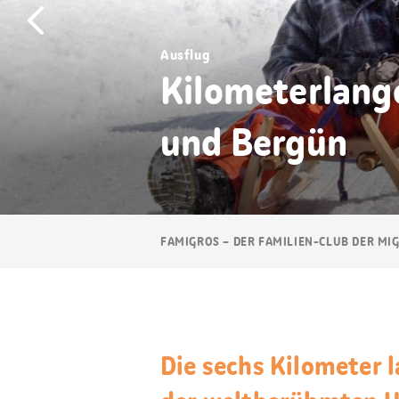
Ausflug
Kilometerlang
und Bergün
Breadcrumb
FAMIGROS – DER FAMILIEN-CLUB DER MI
Navigation
Die sechs Kilometer 