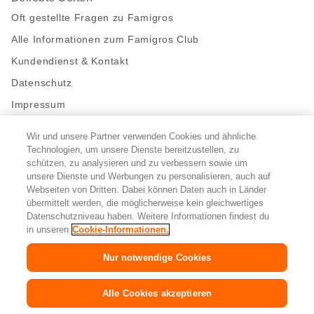
Oft gestellte Fragen zu Famigros
Alle Informationen zum Famigros Club
Kundendienst & Kontakt
Datenschutz
Impressum
Wir und unsere Partner verwenden Cookies und ähnliche
Bleibe mit uns in Kontakt
Technologien, um unsere Dienste bereitzustellen, zu
schützen, zu analysieren und zu verbessern sowie um
Facebook
https://twitter.com/migros
https://www.youtube.com/user/Migr
Pinterest
Instagram
unsere Dienste und Werbungen zu personalisieren, auch auf
Webseiten von Dritten. Dabei können Daten auch in Länder
übermittelt werden, die möglicherweise kein gleichwertiges
Cookie-Einstellungen
Datenschutzniveau haben. Weitere Informationen findest du
in unseren
Cookie-Informationen.
DE
FR
IT
Nur notwendige Cookies
Alle Cookies akzeptieren
© 2026 Migros-Genossenschafts-Bund
Copyright
&