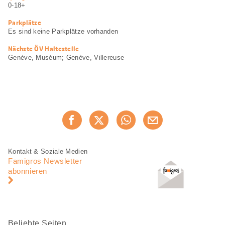
Informationen
0-18+
Parkplätze
Es sind keine Parkplätze vorhanden
Nächste ÖV Haltestelle
Genève, Muséum; Genève, Villereuse
Diese
Jetzt weiterempfehlen
Seite
teilen
Fusszeile
Fusszeile
Kontakt & Soziale Medien
Navigation
Famigros Newsletter
abonnieren
Beliebte Seiten