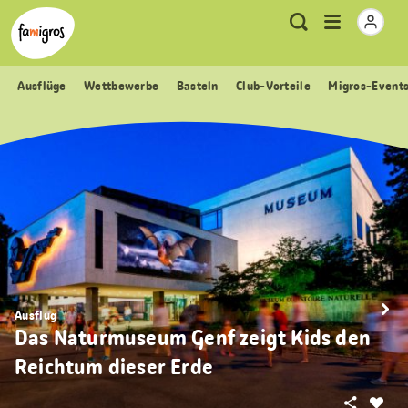
Sprungmarken
Header
Home Famigros.ch
Logo
Meta
Menu
Suche
Navigation
Navigation
öffnen
Ausflüge
Wettbewerbe
Basteln
Club-Vorteile
Migros-Event
Ausflug
Das Naturmuseum Genf zeigt Kids den
Reichtum dieser Erde
Teilen