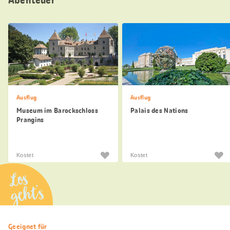
Abenteuer
Ausflug
Ausflug
Museum im Barockschloss
Palais des Nations
Prangins
Kostet
Kostet
Los
geht’s
Nützliche
Geeignet für