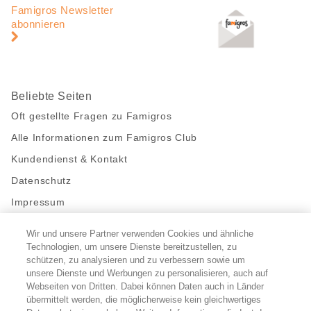
Navigation
Famigros Newsletter
abonnieren
Beliebte Seiten
Oft gestellte Fragen zu Famigros
Alle Informationen zum Famigros Club
Kundendienst & Kontakt
Datenschutz
Impressum
Wir und unsere Partner verwenden Cookies und ähnliche
Bleibe mit uns in Kontakt
Technologien, um unsere Dienste bereitzustellen, zu
schützen, zu analysieren und zu verbessern sowie um
Facebook
https://twitter.com/migros
https://www.youtube.com/user/Migr
Pinterest
Instagram
unsere Dienste und Werbungen zu personalisieren, auch auf
Webseiten von Dritten. Dabei können Daten auch in Länder
übermittelt werden, die möglicherweise kein gleichwertiges
Cookie-Einstellungen