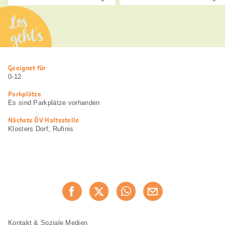
Los
geht’s
Nützliche
Geeignet für
Informationen
0-12
Parkplätze
Es sind Parkplätze vorhanden
Nächste ÖV Haltestelle
Klosters Dorf, Rufinis
Diese
Jetzt weiterempfehlen
Seite
teilen
Fusszeile
Fusszeile
Kontakt & Soziale Medien