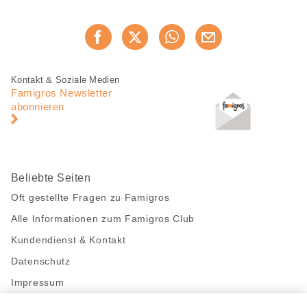
Diese
Jetzt weiterempfehlen
Seite
teilen
Fusszeile
Fusszeile
Kontakt & Soziale Medien
Navigation
Famigros Newsletter
abonnieren
Beliebte Seiten
Oft gestellte Fragen zu Famigros
Alle Informationen zum Famigros Club
Kundendienst & Kontakt
Datenschutz
Impressum