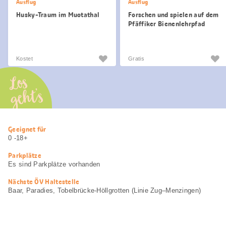
Ausflug
Ausflug
Husky-Traum im Muotathal
Forschen und spielen auf dem
Pfäffiker Bienenlehrpfad
Kostet
Gratis
Los
geht’s
Nützliche
Geeignet für
Informationen
0 -18+
Parkplätze
Es sind Parkplätze vorhanden
Nächste ÖV Haltestelle
Baar, Paradies, Tobelbrücke-Höllgrotten (Linie Zug–Menzingen)