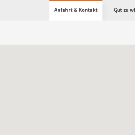
Anfahrt & Kontakt
Gut zu w
Google
Maps
Karte