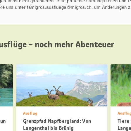
n Infos nicht garantieren. Bitte prüfe die Öffnungszeiten und Pre
iere uns unter famigros.ausfluege@migros.ch, um Änderungen 
usflüge – noch mehr Abenteuer
Ausflug
Ausflu
hun
Grenzpfad Napfbergland: Von
Tiere
Langenthal bis Brünig
Lange