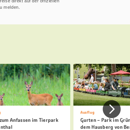
ise direkt auf der offiziellen
zu melden.
Vorher
g
Ausflug
 zum Anfassen im Tierpark
Gurten – Park im Grün
nthal
dem Hausberg von Be