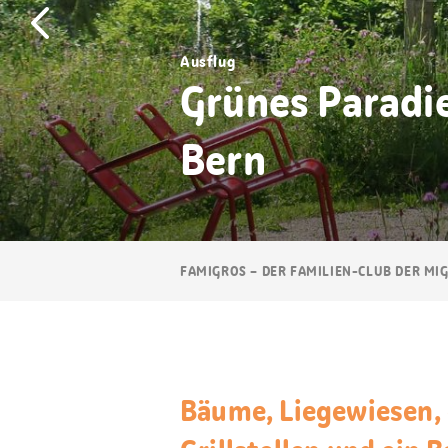
Ausflug
Grünes Paradie
Bern
Breadcrumb
FAMIGROS – DER FAMILIEN-CLUB DER MI
Navigation
Bäume, Liegewiesen, e