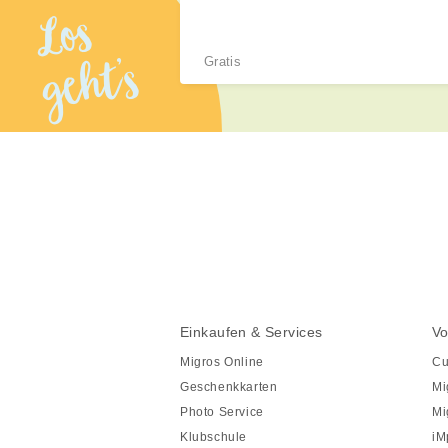
Los
geht’s
Gratis
Diese
Seite
teilen
Fusszeile
Fusszeile
Einkaufen & Services
Vo
Navigation
Migros Online
Cu
Geschenkkarten
Mi
Photo Service
Mi
Klubschule
iM