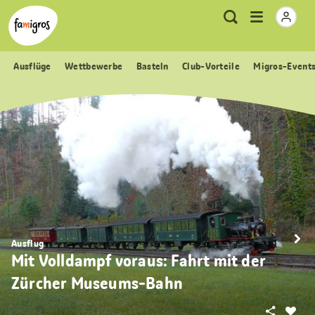
Sprungmarken
Header
Home Famigros.ch
Logo
Meta
Menu
Suche
Navigation
Navigation
öffnen
Ausflüge
Wettbewerbe
Basteln
Club-Vorteile
Migros-Event
Ausflug
Mit Volldampf voraus: Fahrt mit der
Zürcher Museums-Bahn
Teilen