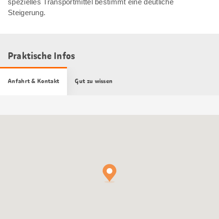
spezielles Transportmittel bestimmt eine deutliche
Steigerung.
Praktische Infos
Anfahrt & Kontakt
Gut zu wissen
Google
Maps
Karte