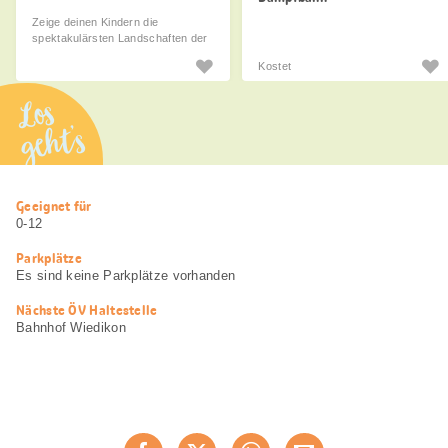
Zeige deinen Kindern die
spektakulärsten Landschaften der
Schweiz!
Kostet
Los
geht’s
Nützliche
Geeignet für
Informationen
0-12
Parkplätze
Es sind keine Parkplätze vorhanden
Nächste ÖV Haltestelle
Bahnhof Wiedikon
Diese