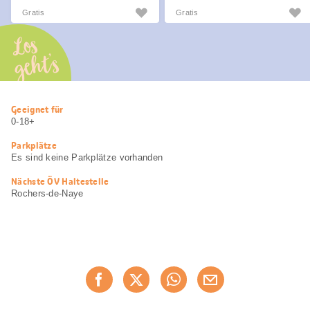
Gratis
Gratis
Los
geht’s
Nützliche
Geeignet für
Informationen
0-18+
Parkplätze
Es sind keine Parkplätze vorhanden
Nächste ÖV Haltestelle
Rochers-de-Naye
Diese
Jetzt weiterempfehlen
Seite
teilen