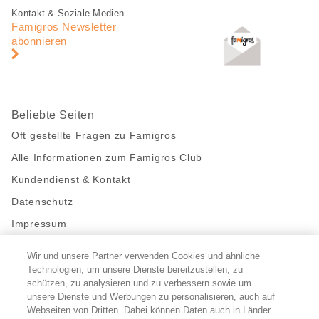
Fusszeile
Fusszeile
Kontakt & Soziale Medien
Navigation
Famigros Newsletter
abonnieren
Beliebte Seiten
Oft gestellte Fragen zu Famigros
Alle Informationen zum Famigros Club
Kundendienst & Kontakt
Datenschutz
Impressum
Wir und unsere Partner verwenden Cookies und ähnliche
Bleibe mit uns in Kontakt
Technologien, um unsere Dienste bereitzustellen, zu
Facebook
https://twitter.com/migros
https://www.youtube.com/user/Migr
Pinterest
Instagram
schützen, zu analysieren und zu verbessern sowie um
unsere Dienste und Werbungen zu personalisieren, auch auf
Webseiten von Dritten. Dabei können Daten auch in Länder