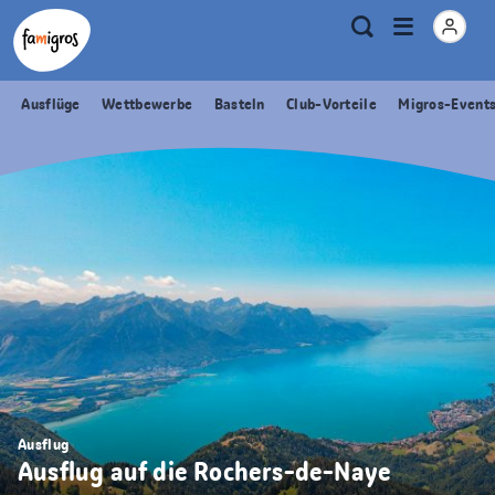
Sprungmarken
Header
Home Famigros.ch
Logo
Meta
Menu
Suche
Navigation
Navigation
öffnen
Ausflüge
Wettbewerbe
Basteln
Club-Vorteile
Migros-Event
Ausflug
Ausflug auf die Rochers-de-Naye