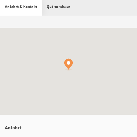
Anfahrt & Kontakt
Gut zu wissen
Google
Maps
Karte
Anfahrt