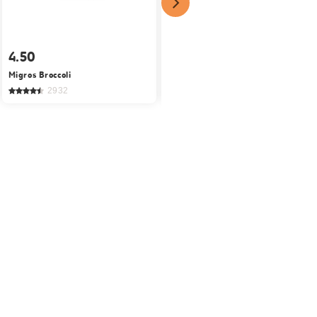
4.50
2.20
Migros Broccoli
Bio Timo
2932
94