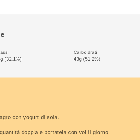
ne
assi
Carboidrati
g (32,1%)
43g (51,2%)
magro con yogurt di soia.
quantità doppia e portatela con voi il giorno