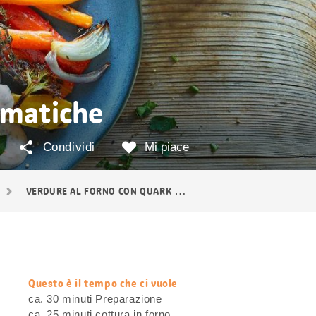
omatiche
Condividi
Mi piace
VERDURE AL FORNO CON QUARK ALLE ERBE AROMATICHE
Questo è il tempo che ci vuole
web.recipe.accessibilityTitle
ca. 30 minuti Preparazione
ca. 25 minuti cottura in forno