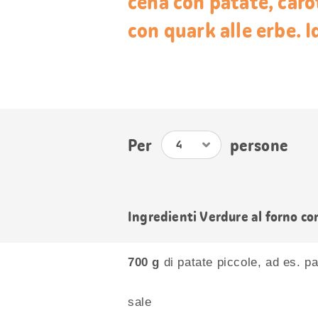
cena con patate, carot
con quark alle erbe. I
Per
persone
Ingredienti Verdure al forno co
700 g
di patate piccole, ad es. pa
sale