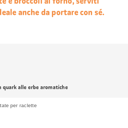
e e broccoli al forno, serviti
deale anche da portare con sé.
n quark alle erbe aromatiche
tate per raclette