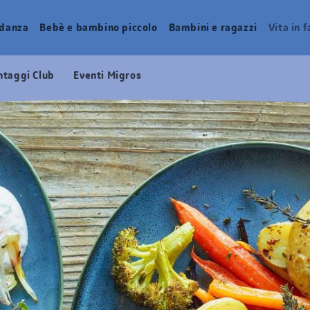
idanza
Bebè e bambino piccolo
Bambini e ragazzi
Vita in 
ntaggi Club
Eventi Migros