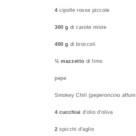
4
cipolle rosse piccole
300 g
di carote miste
400 g
di broccoli
½ mazzetto
di timo
pepe
Smokey Chili (peperoncino affumi
4 cucchiai
d’olio d’oliva
2
spicchi d'aglio