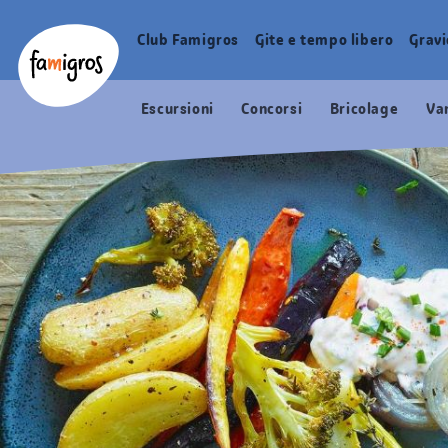
Navigazione
Header
Pagina iniziale Famigros.ch
segnalibri
Logo
Club Famigros
Gite e tempo libero
Grav
Navigazione
principale
Escursioni
Concorsi
Bricolage
Va