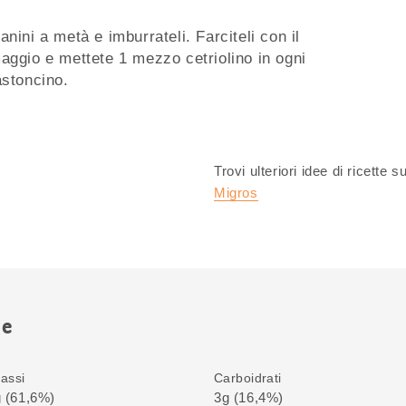
panini a metà e imburrateli. Farciteli con il
rmaggio e mettete 1 mezzo cetriolino in ogni
astoncino.
Trovi ulteriori idee di ricette s
Migros
ne
assi
Carboidrati
 (61,6%)
3g (16,4%)