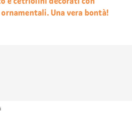
o e cetriolini decorati con
 ornamentali. Una vera bontà!
i