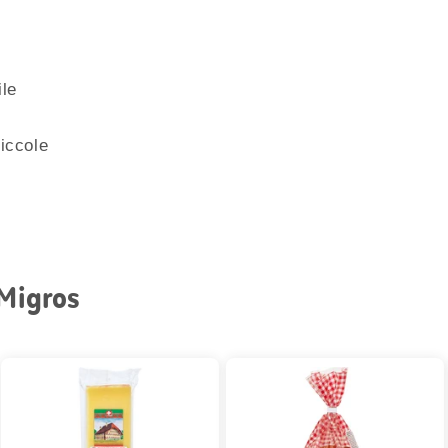
ile
piccole
 Migros