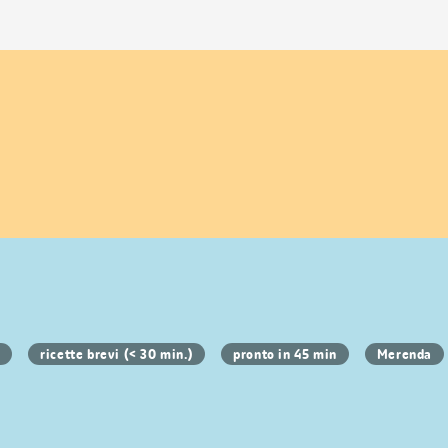
o
ricette brevi (< 30 min.)
pronto in 45 min
Merenda