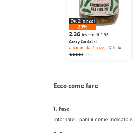
Da 2 pezzi
20%
2.36
invece di 2.95
Condy Cetriolini
a partire da 2
pezzi,
Offerta valida solo dal 6.8 al 12.8.2026, fino a esaurimento dello stock.
334
Ecco come fare
1.
Fase
Infornate i panini come indicato s