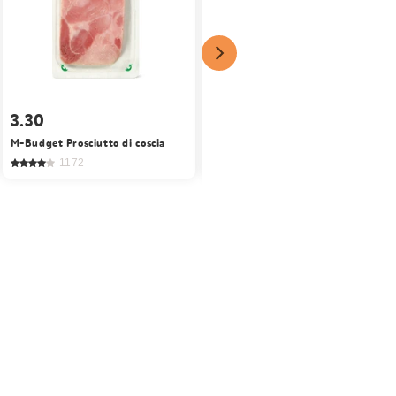
Prezzo del giorno
3.30
IP-SUISSE Fleischkäse affettato
M-Budget Prosciutto di coscia
finemente
1172
770