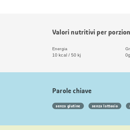
Valori nutritivi per porzio
Energia
Gr
10 kcal / 50 kj
0g
Parole chiave
senza glutine
senza lattosio