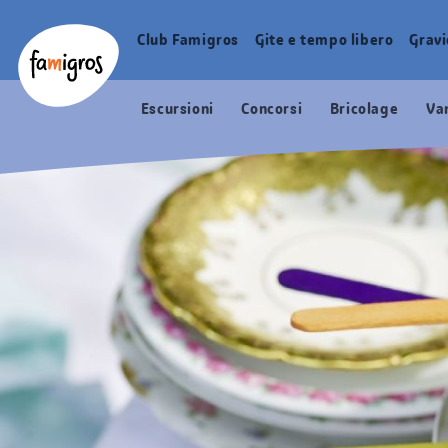
Navigazione
Header
Pagina iniziale Famigros.ch
segnalibri
Logo
Club Famigros
Gite e tempo libero
Grav
Navigazione
principale
Escursioni
Concorsi
Bricolage
Va