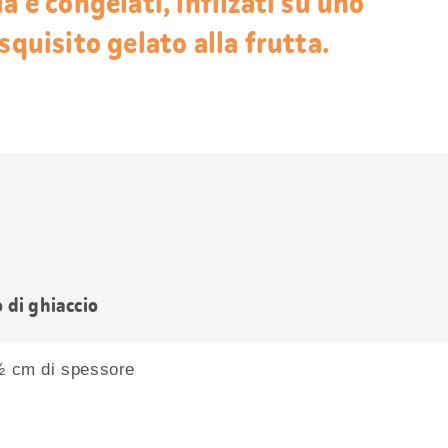
a e congelati, infilzati su uno
squisito gelato alla frutta.
o di ghiaccio
 ½ cm di spessore