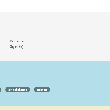
Proteine
0g (0%)
principiante
estate