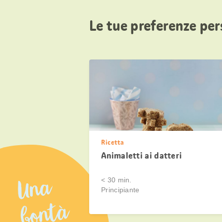
Le tue preferenze per
Ricetta
Animaletti ai datteri
Una
< 30 min.
Principiante
bontà