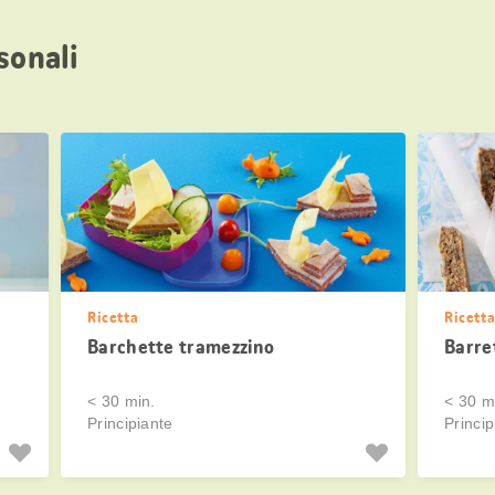
sonali
Ricetta
Ricett
Barchette tramezzino
Barret
< 30 min.
< 30 m
Principiante
Princip