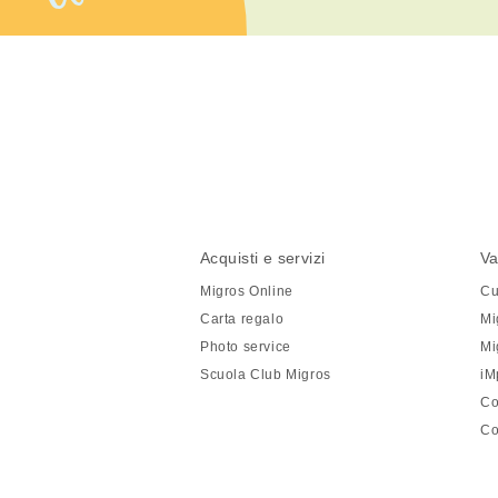
Condividi
questa
pagina
Piè
Navigazione
Acquisti e servizi
Va
di
piè
Migros Online
Cu
pagina
di
Carta regalo
Mi
pagina
Photo service
Mi
Scuola Club Migros
iM
Co
Co