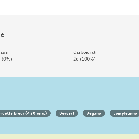
ne
assi
Carboidrati
 (0%)
2g (100%)
ricette brevi (< 30 min.)
Dessert
Vegano
compleanno