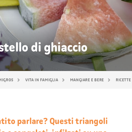
stello di ghiaccio
 MIGROS
VITA IN FAMIGLIA
MANGIARE E BERE
RICETTE
tito parlare? Questi triangoli