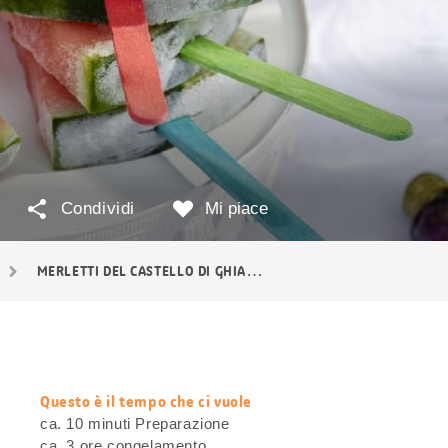
Condividi
Mi piace
MERLETTI DEL CASTELLO DI GHIACCIO
Questo è il tempo che ci vuole
web.recipe.accessibilityTitle
ca. 10 minuti Preparazione
ca. 3 ore congelamento