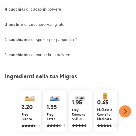
4 cucchiai
di cacao in polvere
3 bustine
di zucchero vanigliato
1 cucchiaino
di spezie per panpepato*
1 cucchiaino
di cannella in polvere
Ingredienti nella tua Migros
1.95
0.45
2.20
1.95
4.50
Frey
M-Classic
Frey
Frey
Crémant
Cannella
Baccelli 
Bianco
Latte
55% di
Macinata
vaniglia
cacao
189
191
220
135