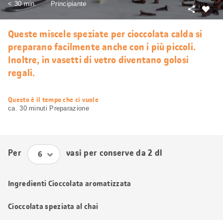
< 30 min.
Principiante
Condivid
Mi
piace
Queste miscele speziate per cioccolata calda si
preparano facilmente anche con i più piccoli.
Inoltre, in vasetti di vetro diventano golosi
regali.
web.recipe.accessibilityTitle
Questo è il tempo che ci vuole
ca. 30 minuti Preparazione
Per
vasi per conserve da 2 dl
Ingredienti Cioccolata aromatizzata
Cioccolata speziata al chai