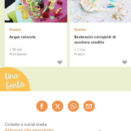
Ricetta
Ricetta
Acque colorate
Bastoncini variopinti di
zucchero candito
< 30 min.
> 1 ora
Principiante
Pratico
Una
bontà
Condividi
Consiglia ora
questa
pagina
Piè
Navigazione
Contatto e social media
di
piè
Abbonati alla newsletter