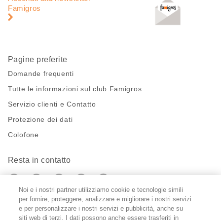
pagina
di
Famigros
pagina
Pagine preferite
Domande frequenti
Tutte le informazioni sul club Famigros
Servizio clienti e Contatto
Protezione dei dati
Colofone
Resta in contatto
https://twitter.com/migros?
https://www.youtube.com/user/Migr
Pinterest
Instagram
utm_campaign=lead&utm_medium=referra
utm_campaign=lead&utm_medium=ref
Noi e i nostri partner utilizziamo cookie e tecnologie simili
per fornire, proteggere, analizzare e migliorare i nostri servizi
Impostazioni cookie
e per personalizzare i nostri servizi e pubblicità, anche su
siti web di terzi. I dati possono anche essere trasferiti in