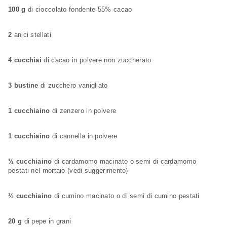
100 g
di cioccolato fondente 55% cacao
2
anici stellati
4 cucchiai
di cacao in polvere non zuccherato
3 bustine
di zucchero vanigliato
1 cucchiaino
di zenzero in polvere
1 cucchiaino
di cannella in polvere
½ cucchiaino
di cardamomo macinato o semi di cardamomo
pestati nel mortaio (vedi suggerimento)
½ cucchiaino
di cumino macinato o di semi di cumino pestati
20 g
di pepe in grani