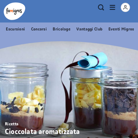
Navigazione
Header
Pagina iniziale Famigros.ch
Logo
Metanavigazione
Apri
Ricerca
segnalibri
menu
Escursioni
Concorsi
Bricolage
Vantaggi Club
Eventi Migros
Ricetta
Cioccolata aromatizzata