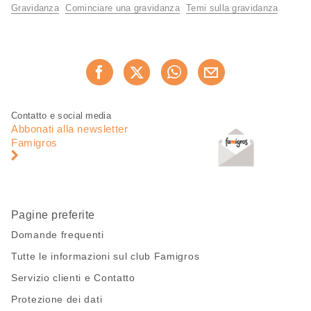
utili
Gravidanza
Cominciare una gravidanza
Temi sulla gravidanza
Condividi
Consiglia ora
questa
pagina
Piè
Navigazione
Contatto e social media
di
piè
Abbonati alla newsletter
pagina
di
Famigros
pagina
Pagine preferite
Domande frequenti
Tutte le informazioni sul club Famigros
Servizio clienti e Contatto
Protezione dei dati