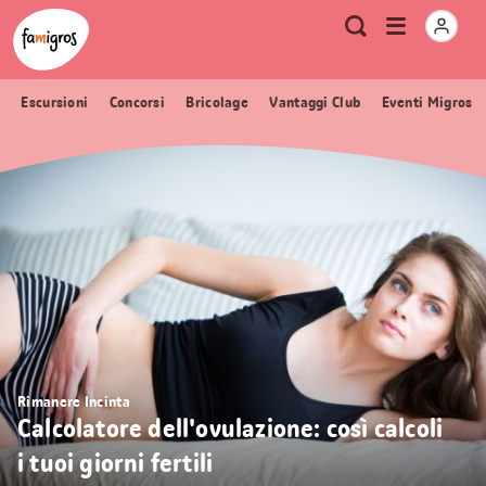
Navigazione
Header
Pagina iniziale Famigros.ch
Logo
Metanavigazione
Apri
Ricerca
segnalibri
menu
Escursioni
Concorsi
Bricolage
Vantaggi Club
Eventi Migros
Rimanere Incinta
Calcolatore dell'ovulazione: così calcoli
i tuoi giorni fertili