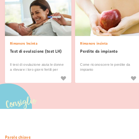
Rimanere Incinta
Rimanere incinta
Test di ovulazione (test LH)
Perdite da impianto
Il test di ovulazione aiuta le donne
Come riconoscere le perdite da
a rilevare i loro giorni fertili per
impianto
riuscire a rimanere incinte prima.
Consiglio
Informazioni
Parole chiave