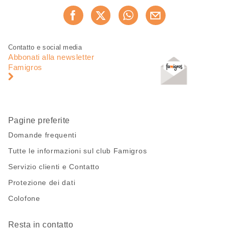
Condividi
Consiglia ora
questa
pagina
Piè
Navigazione
Contatto e social media
di
piè
Abbonati alla newsletter
pagina
di
Famigros
pagina
Pagine preferite
Domande frequenti
Tutte le informazioni sul club Famigros
Servizio clienti e Contatto
Protezione dei dati
Colofone
Resta in contatto