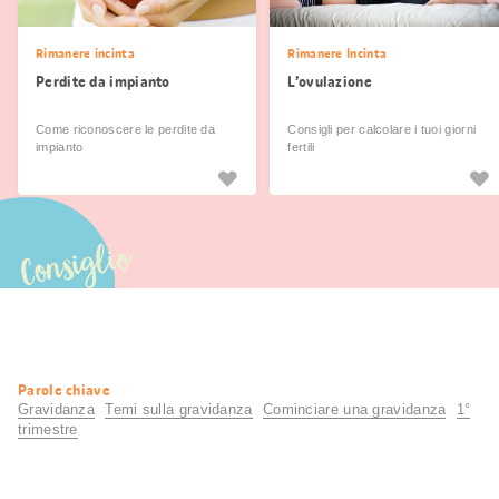
Rimanere incinta
Rimanere Incinta
Perdite da impianto
L’ovulazione
Come riconoscere le perdite da
Consigli per calcolare i tuoi giorni
impianto
fertili
Consiglio
Informazioni
Parole chiave
utili
Gravidanza
Temi sulla gravidanza
Cominciare una gravidanza
1°
trimestre