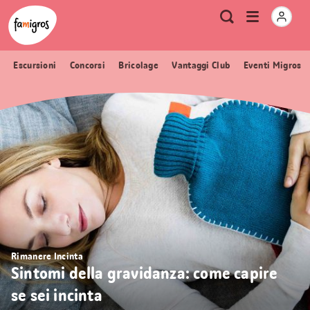
Navigazione
Header
Pagina iniziale Famigros.ch
Logo
Metanavigazione
Apri
Ricerca
segnalibri
menu
Escursioni
Concorsi
Bricolage
Vantaggi Club
Eventi Migros
Rimanere Incinta
Sintomi della gravidanza: come capire
se sei incinta