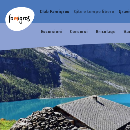
Navigazione
Header
Pagina iniziale Famigros.ch
segnalibri
Logo
Club Famigros
Gite e tempo libero
Grav
Navigazione
principale
Escursioni
Concorsi
Bricolage
Va