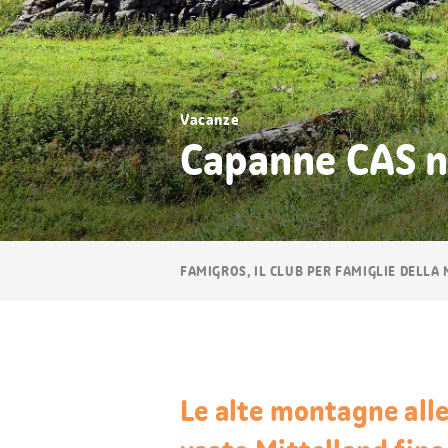
Vacanze
Capanne CAS n
Navigazione
FAMIGROS, IL CLUB PER FAMIGLIE DELLA
breadcrumb
Le alte montagne alle 