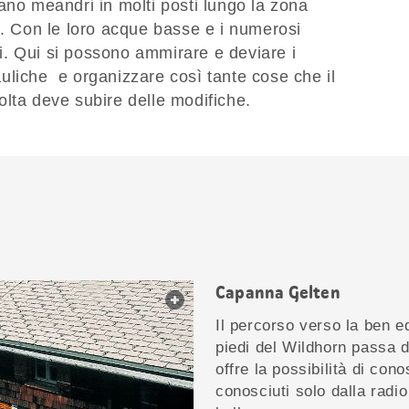
ano meandri in molti posti lungo la zona
i. Con le loro acque basse e i numerosi
nti. Qui si possono ammirare e deviare i
drauliche e organizzare così tante cose che il
lta deve subire delle modifiche.
Capanna Gelten
web.lightbox.openLink
Il percorso verso la ben 
piedi del Wildhorn passa d
offre la possibilità di cono
conosciuti solo dalla radi