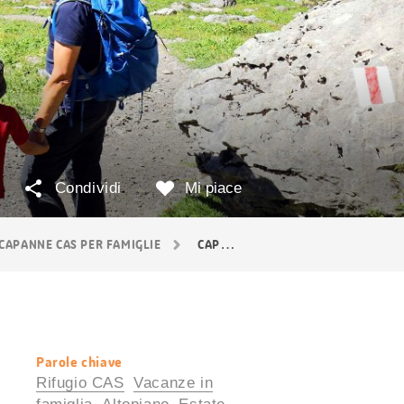
Condividi
Mi piace
CAPANNE CAS PER FAMIGLIE
CAPANNE CAS NELL'OBERLAND BERNESE
Parole chiave
Informazioni
Rifugio CAS
Vacanze in
utili