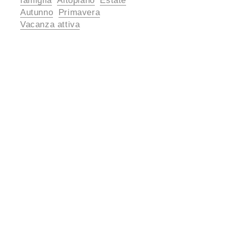
famiglia
Altopiano
Estate
Autunno
Primavera
Vacanza attiva