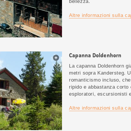
bellezza.
Altre informazioni sulla c
Capanna Doldenhorn
web.lightbox.openLink
La capanna Doldenhorn gia
metri sopra Kandersteg. U
romanticismo incluso, che
ripido e abbastanza corto 
esploratori, escursionisti e
Altre informazioni sulla c