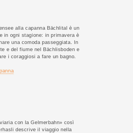
ensee alla capanna Bächlital è un
e in ogni stagione: in primavera è
segnare una comoda passeggiata. In
ente e del fiume nel Bächlisboden e
are i coraggiosi a fare un bagno.
apanna
viaria con la Gelmerbahn» così
rhasli descrive il viaggio nella