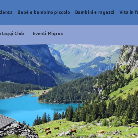
idanza
Bebè e bambino piccolo
Bambini e ragazzi
Vita in 
ntaggi Club
Eventi Migros