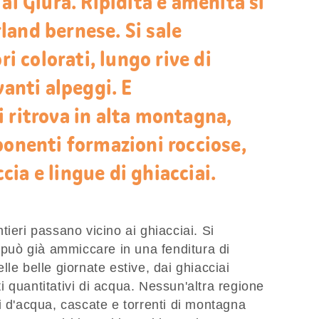
al Giura. Ripidità e amenità si
and bernese. Si sale
ri colorati, lungo rive di
vanti alpeggi. E
 ritrova in alta montagna,
ponenti formazioni rocciose,
occia e lingue di ghiacciai.
ieri passano vicino ai ghiacciai. Si
i può già ammiccare in una fenditura di
le belle giornate estive, dai ghiacciai
 quantitativi di acqua. Nessun'altra regione
i d'acqua, cascate e torrenti di montagna