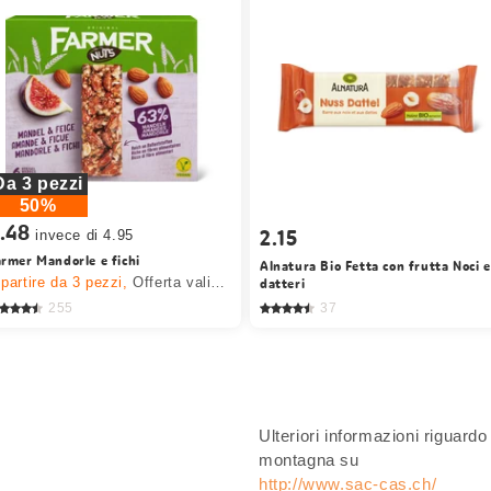
Da 3 pezzi
50%
.48
2.15
invece di 4.95
armer Mandorle e fichi
Alnatura Bio Fetta con frutta Noci e
 partire da 3
pezzi,
Offerta valida solo dal 6.8 al 9.8.2026, fino a esaurimento dello stock.
datteri
255
37
Ulteriori informazioni riguardo
montagna su
http://www.sac-cas.ch/