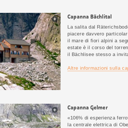
Capanna Bächlital
web.lightbox.openLink
La salita dal Räterichsbod
piacere davvero particolar
il mare di fiori alpini a 
estate è il corso del torr
il Bächlisee stesso a invit
Altre informazioni sulla c
Capanna Gelmer
web.lightbox.openLink
«106% di esperienza ferro
la centrale elettrica di Obe