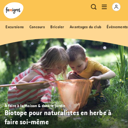
Signets
Header
Accueil Famigros.ch
Logo
Métanavigation
Ouvrir
Recherche
de
le
navigation
menu
Excursions
Concours
Bricoler
Avantages du club
Évènements
À faire à la maison & dans le jardin
Biotope pour naturalistes en herbe à
faire soi-même