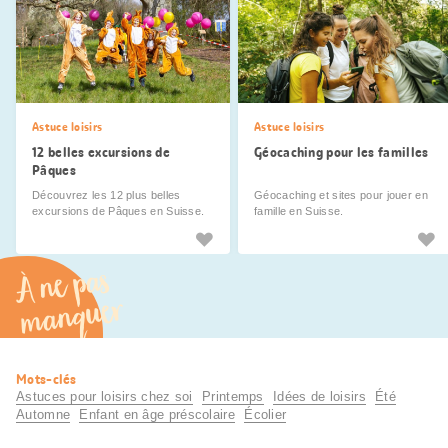
Astuce loisirs
Astuce loisirs
12 belles excursions de
Géocaching pour les familles
Pâques
Découvrez les 12 plus belles
Géocaching et sites pour jouer en
excursions de Pâques en Suisse.
famille en Suisse.
À ne pas
manquer
Informations
Mots-clés
utiles
Astuces pour loisirs chez soi
Printemps
Idées de loisirs
Été
Automne
Enfant en âge préscolaire
Écolier