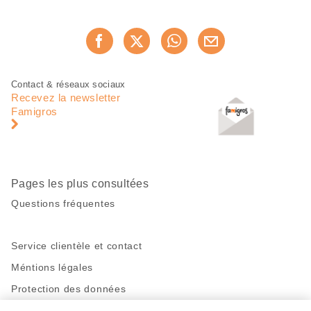
Partager
Recommander maintenan
cette
page
Pied
Navigation
Contact & réseaux sociaux
de
en
Recevez la newsletter
page
pied
Famigros
de
page
Pages les plus consultées
Questions fréquentes
Service clientèle et contact
Méntions légales
Protection des données