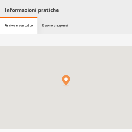
Informazioni pratiche
Arrivo e contatto
Buono a sapersi
Cartina
Google
Maps