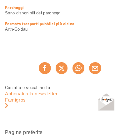
Informazioni
Parcheggi
utili
Sono disponibili dei parcheggi
Fermata trasporti pubblici più vicina
Arth-Goldau
Condividi
Consiglia ora
questa
pagina
Piè
Navigazione
Contatto e social media
di
piè
Abbonati alla newsletter
pagina
di
Famigros
pagina
Pagine preferite