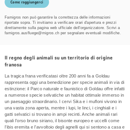
Come raggiungerci
Famigros non può garantire la correttezza delle informazioni
riportate sopra. Ti invitiamo a verificare orari d'apertura e prezzi
direttamente sulla pagina web ufficiale dell'organizzatore. Scrivi a
famigros.ausfluege@migros.ch per segnalare eventuali modifiche.
Il regno degli animali su un territorio di origine
franosa
La tragica frana verificatasi oltre 200 anni fa a Goldau
rappresenta oggi una benedizione per specie animali in via di
estinzione: il Parco naturale e faunistico di Goldau offre infatti
a numerose specie selvatiche un habitat ottimale immerso in
un paesaggio straordinario. I cervi Sika e i mufloni vivono in
una vasta zona aperta, mentre i lupi, le linci, i cinghiali e i
gatti selvatici si trovano in ampi recinti. Anche animali rari
quali l’orso bruno siriano, il bisonte europeo e uccelli come
l’ibis eremita e l’avvoltoio degli agnelli qui si sentono a casa e