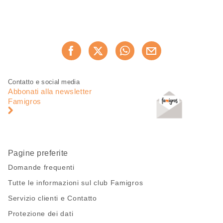
Condividi
Consiglia ora
questa
pagina
Piè
Navigazione
Contatto e social media
di
piè
Abbonati alla newsletter
pagina
di
Famigros
pagina
Pagine preferite
Domande frequenti
Tutte le informazioni sul club Famigros
Servizio clienti e Contatto
Protezione dei dati