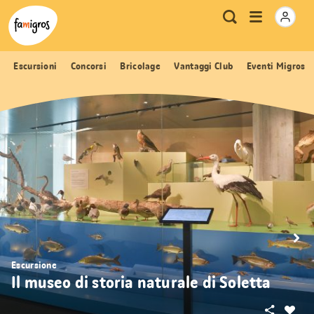
Navigazione
Header
Pagina iniziale Famigros.ch
Logo
Metanavigazione
Apri
Ricerca
segnalibri
menu
Escursioni
Concorsi
Bricolage
Vantaggi Club
Eventi Migros
Escursione
Il museo di storia naturale di Soletta
Condivid