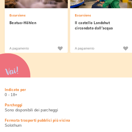
Escursione
Escursione
Beatus-Höhlen
Il castello Landshut
circondato dall’acqua
A pagamento
A pagamento
Vai!
Informazioni
Indicato per
utili
0 - 18+
Parcheggi
Sono disponibili dei parcheggi
Fermata trasporti pubblici più vicina
Solothurn