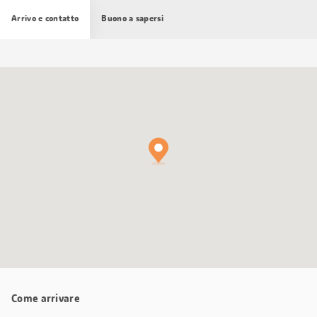
Arrivo e contatto
Buono a sapersi
Cartina
Google
Maps
Come arrivare