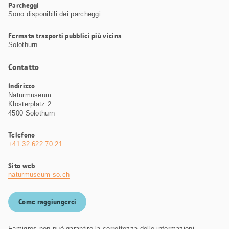
Parcheggi
Sono disponibili dei parcheggi
Fermata trasporti pubblici più vicina
Solothurn
Contatto
Indirizzo
Naturmuseum
Klosterplatz 2
4500 Solothurn
Telefono
+41 32 622 70 21
Sito web
naturmuseum-so.ch
Come raggiungerci
Famigros non può garantire la correttezza delle informazioni