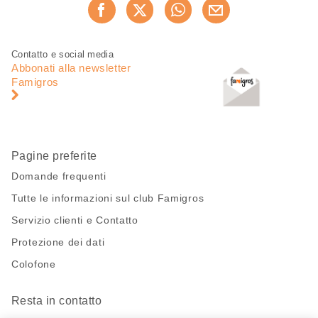
Condividi
Consiglia ora
questa
pagina
Piè
Navigazione
Contatto e social media
di
piè
Abbonati alla newsletter
pagina
di
Famigros
pagina
Pagine preferite
Domande frequenti
Tutte le informazioni sul club Famigros
Servizio clienti e Contatto
Protezione dei dati
Colofone
Resta in contatto