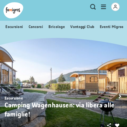
Navigazione
Header
Pagina iniziale Famigros.ch
Logo
Metanavigazione
Apri
Ricerca
segnalibri
menu
Escursioni
Concorsi
Bricolage
Vantaggi Club
Eventi Migros
Escursione
Camping Wagenhausen: via libera alle
famiglie!
Condivid