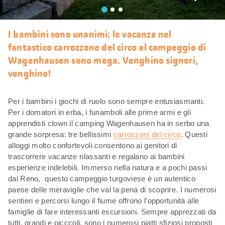
Mi
piace
I bambini sono unanimi: le vacanze nel
fantastico carrozzone del circo al campeggio di
Wagenhausen sono mega. Venghino signori,
venghino!
Per i bambini i giochi di ruolo sono sempre entusiasmanti.
Per i domatori in erba, i funamboli alle prime armi e gli
apprendisti clown il camping Wagenhausen ha in serbo una
grande sorpresa: tre bellissimi
carrozzoni del circo
. Questi
alloggi molto confortevoli consentono ai genitori di
trascorrere vacanze rilassanti e regalano ai bambini
esperienze indelebili. Immerso nella natura e a pochi passi
dal Reno, questo campeggio turgoviese è un autentico
paese delle meraviglie che val la pena di scoprire. I numerosi
sentieri e percorsi lungo il fiume offrono l’opportunità alle
famiglie di fare interessanti escursioni. Sempre apprezzati da
tutti, grandi e picccoli, sono i numerosi piatti sfiziosi proposti