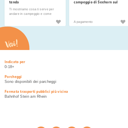
tenda
campeggio di Seehorn sul
lago di Costanza
Ti mostriamo cosa ti serve per
andare in campeggio e come
rendere le tue vacanze in tenda
A pagamento
un’esperienza indimenticabile.
Vai!
Informazioni
Indicato per
utili
0-18+
Parcheggi
Sono disponibili dei parcheggi
Fermata trasporti pubblici più vicina
Bahnhof Stein am Rhein