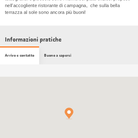
nell'accogliente ristorante di campagna, che sulla bella
terrazza al sole sono ancora più buoni!
Informazioni pratiche
Arrivo e contatto
Buono a sapersi
Cartina
Google
Maps