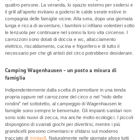
quattro persone. La veranda, lo spazio esterno per sedersi e
il grill all’aperto invitano a godersi le calde serate estive in
compagnia delle famiglie vicine. Alla sera, dopo una giornata
lunga e ricca di avventure, i bambini si infilano volentieri sotto
le lenzuola per continuare nel sonno la loro vita circense. I
carrozzoni sono dotati di doccia e wc, allacciamento
elettrico, riscaldamento, cucina e frigorifero e di tutto il
necessario per che gli artisti del circo potrebbero desiderare.
Camping Wagenhausen - un posto a misura di
famiglia
Indipendentemente dalla scelta di pernottare in una tenda
propria oppure nel carrozzone del circo o nel “nido delle
rondini” nel sottotetto, al campeggio di Wagenhausen le
famiglie sono sempre le benvenute. Gli impianti sanitari non
sono solo nuovi di zecca, ma anche molto ecologici. I piccoli
dispongono di svariati giochi per divertirsi, mentre i più
grandicelli possono cimentarsi e sfidarsi sul moderno
tracciato di
minigolf
. Naturalmente nelle giornate afose tutti