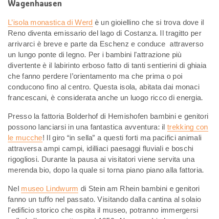
Wagenhausen
L’isola monastica di Werd
è un gioiellino che si trova dove il
Reno diventa emissario del lago di Costanza. Il tragitto per
arrivarci è breve e parte da Eschenz e conduce attraverso
un lungo ponte di legno. Per i bambini l'attrazione più
divertente è il labirinto erboso fatto di tanti sentierini di ghiaia
che fanno perdere l’orientamento ma che prima o poi
conducono fino al centro. Questa isola, abitata dai monaci
francescani, è considerata anche un luogo ricco di energia.
Presso la fattoria Bolderhof di Hemishofen bambini e genitori
possono lanciarsi in una fantastica avventura: il
trekking con
le mucche
! Il giro “in sella” a questi forti ma pacifici animali
attraversa ampi campi, idilliaci paesaggi fluviali e boschi
rigogliosi. Durante la pausa ai visitatori viene servita una
merenda bio, dopo la quale si torna piano piano alla fattoria.
Nel
museo Lindwurm
di Stein am Rhein bambini e genitori
fanno un tuffo nel passato. Visitando dalla cantina al solaio
l'edificio storico che ospita il museo, potranno immergersi