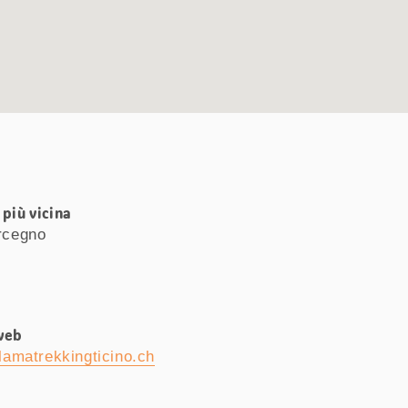
più vicina
rcegno
web
amatrekkingticino.ch