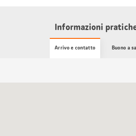
Informazioni pratich
Arrivo e contatto
Buono a s
Cartina
Google
Maps