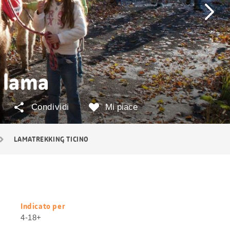
i lama
Condividi
Mi piace
LAMATREKKING TICINO
Indicato per
Informazioni
4-18+
utili