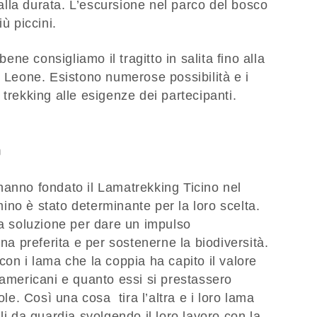
e alla durata. L’escursione nel parco del bosco
iù piccini.
e consigliamo il tragitto in salita fino alla
o Leone. Esistono numerose possibilità e i
 trekking alle esigenze dei partecipanti.
a
hanno fondato il Lamatrekking Ticino nel
no è stato determinante per la loro scelta.
na soluzione per dare un impulso
gna preferita e per sostenerne la biodiversità.
con i lama che la coppia ha capito il valore
damericani e quanto essi si prestassero
ole. Così una cosa tira l’altra e i loro lama
li da guardia svolgendo il loro lavoro con la