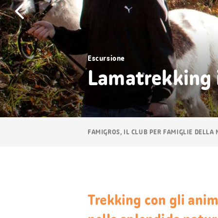
Escursione
Lamatrekking i
Navigazione
FAMIGROS, IL CLUB PER FAMIGLIE DELLA
breadcrumb
Trekking con gli anima