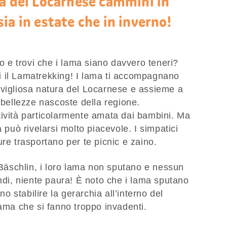
ra del Locarnese cammini in
ia in estate che in inverno!
no e trovi che i lama siano davvero teneri?
pri il Lamatrekking! I lama ti accompagnano
avigliosa natura del Locarnese e assieme a
 bellezze nascoste della regione.
tività particolarmente amata dai bambini. Ma
a può rivelarsi molto piacevole. I simpatici
ure trasportano per te picnic e zaino.
i Bäschlin, i loro lama non sputano e nessun
indi, niente paura! È noto che i lama sputano
 stabilire la gerarchia all’interno del
lama che si fanno troppo invadenti.