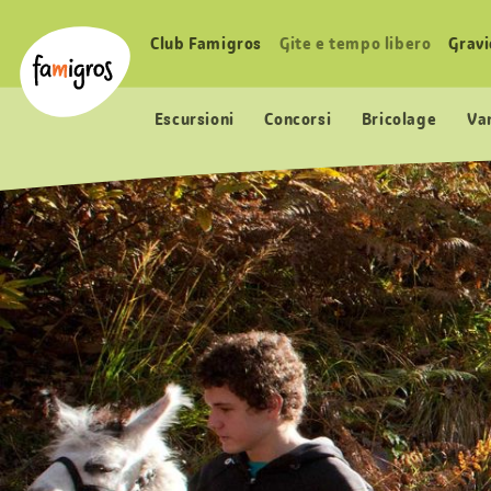
Navigazione
Header
Pagina iniziale Famigros.ch
segnalibri
Logo
Club Famigros
Gite e tempo libero
Grav
Navigazione
principale
Escursioni
Concorsi
Bricolage
Va