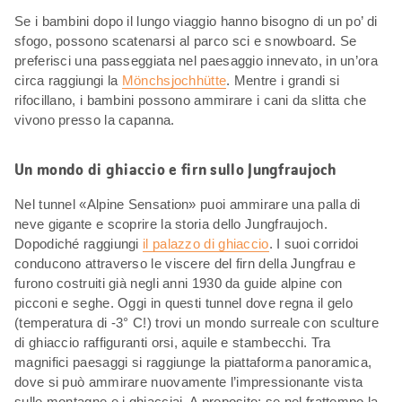
Se i bambini dopo il lungo viaggio hanno bisogno di un po’ di
sfogo, possono scatenarsi al parco sci e snowboard. Se
preferisci una passeggiata nel paesaggio innevato, in un’ora
circa raggiungi la
Mönchsjochhütte
. Mentre i grandi si
rifocillano, i bambini possono ammirare i cani da slitta che
vivono presso la capanna.
Un mondo di ghiaccio e firn sullo Jungfraujoch
Nel tunnel «Alpine Sensation» puoi ammirare una palla di
neve gigante e scoprire la storia dello Jungfraujoch.
Dopodiché raggiungi
il palazzo di ghiaccio
. I suoi corridoi
conducono attraverso le viscere del firn della Jungfrau e
furono costruiti già negli anni 1930 da guide alpine con
picconi e seghe. Oggi in questi tunnel dove regna il gelo
(temperatura di -3° C!) trovi un mondo surreale con sculture
di ghiaccio raffiguranti orsi, aquile e stambecchi. Tra
magnifici paesaggi si raggiunge la piattaforma panoramica,
dove si può ammirare nuovamente l’impressionante vista
sulle montagne e i ghiacciai. A proposito: se nel frattempo la