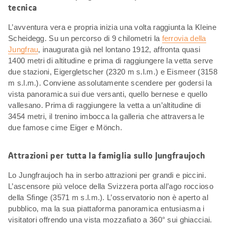
tecnica
L’avventura vera e propria inizia una volta raggiunta la Kleine
Scheidegg. Su un percorso di 9 chilometri la
ferrovia della
Jungfrau
, inaugurata già nel lontano 1912, affronta quasi
1400 metri di altitudine e prima di raggiungere la vetta serve
due stazioni, Eigergletscher (2320 m s.l.m.) e Eismeer (3158
m s.l.m.). Conviene assolutamente scendere per godersi la
vista panoramica sui due versanti, quello bernese e quello
vallesano. Prima di raggiungere la vetta a un’altitudine di
3454 metri, il trenino imbocca la galleria che attraversa le
due famose cime Eiger e Mönch.
Attrazioni per tutta la famiglia sullo Jungfraujoch
Lo Jungfraujoch ha in serbo attrazioni per grandi e piccini.
L’ascensore più veloce della Svizzera porta all’ago roccioso
della Sfinge (3571 m s.l.m.). L’osservatorio non è aperto al
pubblico, ma la sua piattaforma panoramica entusiasma i
visitatori offrendo una vista mozzafiato a 360° sui ghiacciai.