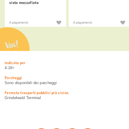
vista mozzafiato
A pagamento
A pagamento
Vai!
Informazioni
Indicato per
utili
4-18+
Parcheggi
Sono disponibili dei parcheggi
Fermata trasporti pubblici più vicina
Grindelwald Terminal