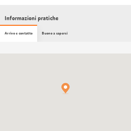
Informazioni pratiche
Arrivo e contatto
Buono a sapersi
Cartina
Google
Maps