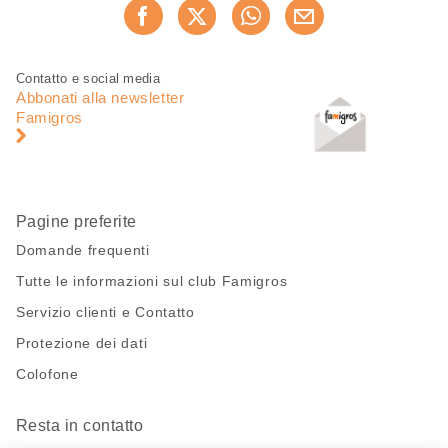
Condividi
Consiglia ora
questa
pagina
Piè
Navigazione
Contatto e social media
di
piè
Abbonati alla newsletter
pagina
di
Famigros
pagina
Pagine preferite
Domande frequenti
Tutte le informazioni sul club Famigros
Servizio clienti e Contatto
Protezione dei dati
Colofone
Resta in contatto