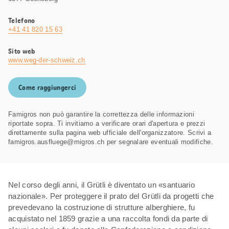
Telefono
+41 41 820 15 63
Sito web
www.weg-der-schweiz.ch
Come raggiungerci
Famigros non può garantire la correttezza delle informazioni
riportate sopra. Ti invitiamo a verificare orari d'apertura e prezzi
direttamente sulla pagina web ufficiale dell'organizzatore. Scrivi a
famigros.ausfluege@migros.ch per segnalare eventuali modifiche.
Nel corso degli anni, il Grütli è diventato un «santuario
nazionale». Per proteggere il prato del Grütli da progetti che
prevedevano la costruzione di strutture alberghiere, fu
acquistato nel 1859 grazie a una raccolta fondi da parte di