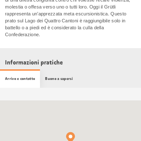
molestia o offesa verso uno o tutti loro. Oggi il Grütli
rappresenta un’apprezzata meta escursionistica. Questo
prato sul Lago dei Quattro Cantoni è raggiungibile solo in
battello o a piedi ed è considerato la culla della
Confederazione.
Informazioni pratiche
Arrivo e contatto
Buono a sapersi
Cartina
Google
Maps