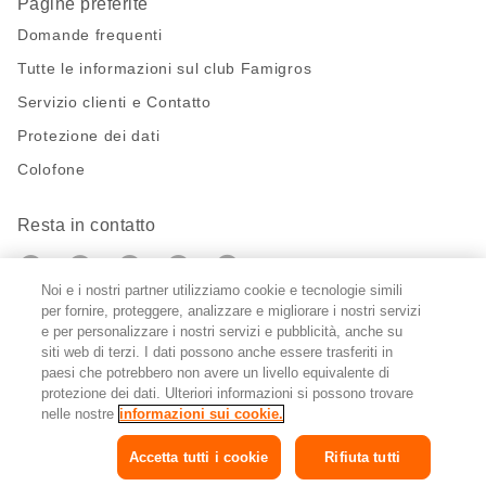
Pagine preferite
Domande frequenti
Tutte le informazioni sul club Famigros
Servizio clienti e Contatto
Protezione dei dati
Colofone
Resta in contatto
https://twitter.com/migros?
https://www.youtube.com/user/Migr
Pinterest
Instagram
utm_campaign=lead&utm_medium=referra
utm_campaign=lead&utm_medium=ref
Noi e i nostri partner utilizziamo cookie e tecnologie simili
per fornire, proteggere, analizzare e migliorare i nostri servizi
Impostazioni cookie
e per personalizzare i nostri servizi e pubblicità, anche su
siti web di terzi. I dati possono anche essere trasferiti in
paesi che potrebbero non avere un livello equivalente di
DE
FR
IT
protezione dei dati. Ulteriori informazioni si possono trovare
nelle nostre
informazioni sui cookie.
Accetta tutti i cookie
Rifiuta tutti
© 2026 Federazione delle cooperative Migros
Copyright