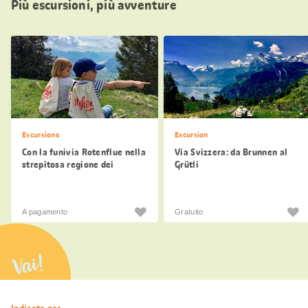
Più escursioni, più avventure
Escursione
Excursion
Con la funivia Rotenflue nella
Via Svizzera: da Brunnen al
strepitosa regione dei
Grütli
Mythen
A pagamento
Gratuito
Vai!
Informazioni
Indicato per