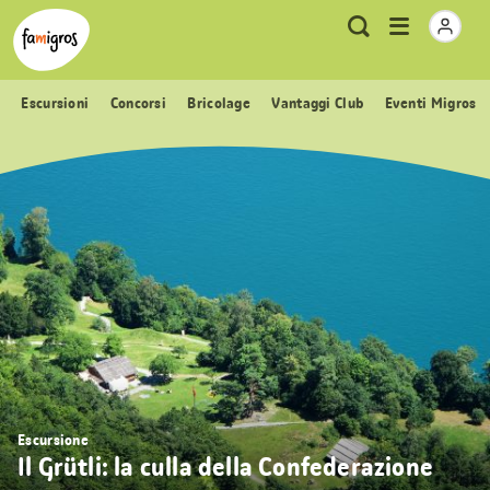
Navigazione
Header
Pagina iniziale Famigros.ch
Logo
Metanavigazione
Apri
Ricerca
segnalibri
menu
Escursioni
Concorsi
Bricolage
Vantaggi Club
Eventi Migros
Escursione
Il Grütli: la culla della Confederazione