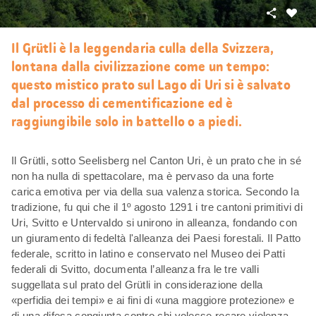
Condivid
Mi
piace
Il Grütli è la leggendaria culla della Svizzera,
lontana dalla civilizzazione come un tempo:
questo mistico prato sul Lago di Uri si è salvato
dal processo di cementificazione ed è
raggiungibile solo in battello o a piedi.
Il Grütli, sotto Seelisberg nel Canton Uri, è un prato che in sé
non ha nulla di spettacolare, ma è pervaso da una forte
carica emotiva per via della sua valenza storica. Secondo la
tradizione, fu qui che il 1º agosto 1291 i tre cantoni primitivi di
Uri, Svitto e Untervaldo si unirono in alleanza, fondando con
un giuramento di fedeltà l'alleanza dei Paesi forestali. Il Patto
federale, scritto in latino e conservato nel Museo dei Patti
federali di Svitto, documenta l’alleanza fra le tre valli
suggellata sul prato del Grütli in considerazione della
«perfidia dei tempi» e ai fini di «una maggiore protezione» e
di una difesa congiunta contro chi volesse recare violenza,