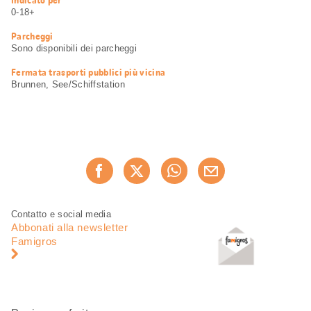
utili
0-18+
Parcheggi
Sono disponibili dei parcheggi
Fermata trasporti pubblici più vicina
Brunnen, See/Schiffstation
Condividi
Consiglia ora
questa
pagina
Piè
Navigazione
Contatto e social media
di
piè
Abbonati alla newsletter
pagina
di
Famigros
pagina