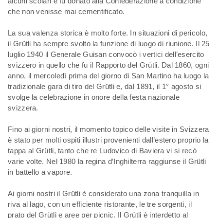
alcuni scolari e fu donato alla Confederazione a condizione
che non venisse mai cementificato.
La sua valenza storica è molto forte. In situazioni di pericolo,
il Grütli ha sempre svolto la funzione di luogo di riunione. Il 25
luglio 1940 il Generale Guisan convocò i vertici dell’esercito
svizzero in quello che fu il Rapporto del Grütli. Dal 1860, ogni
anno, il mercoledì prima del giorno di San Martino ha luogo la
tradizionale gara di tiro del Grütli e, dal 1891, il 1° agosto si
svolge la celebrazione in onore della festa nazionale
svizzera.
Fino ai giorni nostri, il momento topico delle visite in Svizzera
è stato per molti ospiti illustri provenienti dall’estero proprio la
tappa al Grütli, tanto che re Ludovico di Baviera vi si recò
varie volte. Nel 1980 la regina d’Inghilterra raggiunse il Grütli
in battello a vapore.
Ai giorni nostri il Grütli è considerato una zona tranquilla in
riva al lago, con un efficiente ristorante, le tre sorgenti, il
prato del Grütli e aree per picnic. Il Grütli è interdetto al